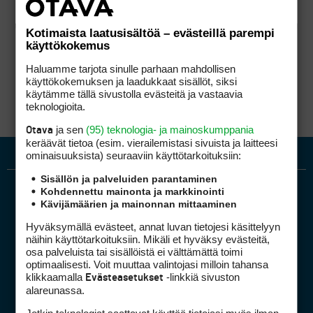
Kotimaista laatusisältöä – evästeillä parempi
käyttökokemus
Haluamme tarjota sinulle parhaan mahdollisen
käyttökokemuksen ja laadukkaat sisällöt, siksi
käytämme tällä sivustolla evästeitä ja vastaavia
teknologioita.
ja sen
(95) teknologia- ja mainoskumppania
Otava
keräävät tietoa (esim. vierailemis­tasi sivuista ja laitteesi
ominaisuuk­sista) seuraaviin käyttötarkoituksiin:
Sisällön ja palveluiden parantaminen
Kohdennettu mainonta ja markkinointi
Kävijämäärien ja mainonnan mittaaminen
Hyväksymällä evästeet, annat luvan tietojesi käsittelyyn
näihin käyttötarkoituksiin. Mikäli et hyväksy evästeitä,
osa palveluista tai sisällöistä ei välttämättä toimi
optimaalisesti. Voit muuttaa valintojasi milloin tahansa
Golfpiste mediakortti
klikkaamalla
-linkkiä sivuston
Evästeasetukset
Mediahinnasto
alareunassa.
Tietoa verkon kävijöistä