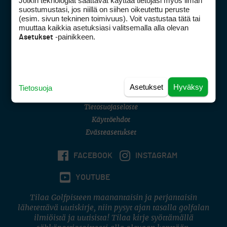
Jotkin teknologiat saattavat käyttää tietojasi myös ilman
Golfpisteen yhteystiedot
suostumustasi, jos niillä on siihen oikeutettu peruste
(esim. sivun tekninen toimivuus). Voit vastustaa tätä tai
DSA avoimuusraportti
muuttaa kaikkia asetuksiasi valitsemalla alla olevan
-painikkeen.
Asetukset
Asiakaspalvelu
Digipalvelut
(09) 156 6227
Avoinna ma–pe 8–16
Avoinna ma–pe 8–17
Asetukset
Hyväksy
Tietosuoja
(digi) digi@otavamedia.fi
Tietosuojaseloste
Käyttöehdot
Evästeasetukset
FACEBOOK
INSTAGRAM
YOUTUBE
Tilaa Golfpisteen maanantaisin ja perjantaisin
lähetettävä uutiskirje, niin pysyt ajan tasalla golfalan
ilmiöistä ja uutisista! Tilaa kirje syöttämällä