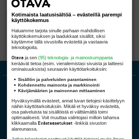
Kotimaista laatusisältöä – evästeillä parempi
käyttökokemus
Haluamme tarjota sinulle parhaan mahdollisen
käyttökokemuksen ja laadukkaat sisällöt, siksi
käytämme tällä sivustolla evästeitä ja vastaavia
teknologioita.
ja sen
(95) teknologia- ja mainoskumppania
Otava
keräävät tietoa (esim. vierailemis­tasi sivuista ja laitteesi
ominaisuuk­sista) seuraaviin käyttötarkoituksiin:
Sisällön ja palveluiden parantaminen
Kohdennettu mainonta ja markkinointi
Kävijämäärien ja mainonnan mittaaminen
Hyväksymällä evästeet, annat luvan tietojesi käsittelyyn
näihin käyttötarkoituksiin. Mikäli et hyväksy evästeitä,
osa palveluista tai sisällöistä ei välttämättä toimi
optimaalisesti. Voit muuttaa valintojasi milloin tahansa
Golfpiste mediakortti
klikkaamalla
-linkkiä sivuston
Evästeasetukset
Mediahinnasto
alareunassa.
Tietoa verkon kävijöistä