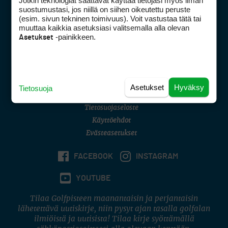
Jotkin teknologiat saattavat käyttää tietojasi myös ilman
Golfpisteen yhteystiedot
suostumustasi, jos niillä on siihen oikeutettu peruste
(esim. sivun tekninen toimivuus). Voit vastustaa tätä tai
DSA avoimuusraportti
muuttaa kaikkia asetuksiasi valitsemalla alla olevan
-painikkeen.
Asetukset
Asiakaspalvelu
Digipalvelut
(09) 156 6227
Avoinna ma–pe 8–16
Avoinna ma–pe 8–17
Asetukset
Hyväksy
Tietosuoja
(digi) digi@otavamedia.fi
Tietosuojaseloste
Käyttöehdot
Evästeasetukset
FACEBOOK
INSTAGRAM
YOUTUBE
Tilaa Golfpisteen maanantaisin ja perjantaisin
lähetettävä uutiskirje, niin pysyt ajan tasalla golfalan
ilmiöistä ja uutisista! Tilaa kirje syöttämällä