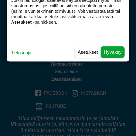
Jotkin teknologiat saattavat käyttää tietojasi myös ilman
Golfpisteen yhteystiedot
suostumustasi, jos niillä on siihen oikeutettu peruste
(esim. sivun tekninen toimivuus). Voit vastustaa tätä tai
DSA avoimuusraportti
muuttaa kaikkia asetuksiasi valitsemalla alla olevan
-painikkeen.
Asetukset
Asiakaspalvelu
Digipalvelut
(09) 156 6227
Avoinna ma–pe 8–16
Avoinna ma–pe 8–17
Asetukset
Hyväksy
Tietosuoja
(digi) digi@otavamedia.fi
Tietosuojaseloste
Käyttöehdot
Evästeasetukset
FACEBOOK
INSTAGRAM
YOUTUBE
Tilaa Golfpisteen maanantaisin ja perjantaisin
lähetettävä uutiskirje, niin pysyt ajan tasalla golfalan
ilmiöistä ja uutisista! Tilaa kirje syöttämällä