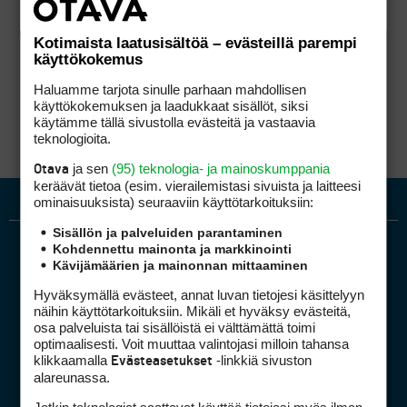
Kotimaista laatusisältöä – evästeillä parempi
käyttökokemus
Haluamme tarjota sinulle parhaan mahdollisen
käyttökokemuksen ja laadukkaat sisällöt, siksi
käytämme tällä sivustolla evästeitä ja vastaavia
teknologioita.
ja sen
(95) teknologia- ja mainoskumppania
Otava
keräävät tietoa (esim. vierailemis­tasi sivuista ja laitteesi
ominaisuuk­sista) seuraaviin käyttötarkoituksiin:
Sisällön ja palveluiden parantaminen
Kohdennettu mainonta ja markkinointi
Kävijämäärien ja mainonnan mittaaminen
Hyväksymällä evästeet, annat luvan tietojesi käsittelyyn
näihin käyttötarkoituksiin. Mikäli et hyväksy evästeitä,
osa palveluista tai sisällöistä ei välttämättä toimi
optimaalisesti. Voit muuttaa valintojasi milloin tahansa
Golfpiste mediakortti
klikkaamalla
-linkkiä sivuston
Evästeasetukset
Mediahinnasto
alareunassa.
Tietoa verkon kävijöistä