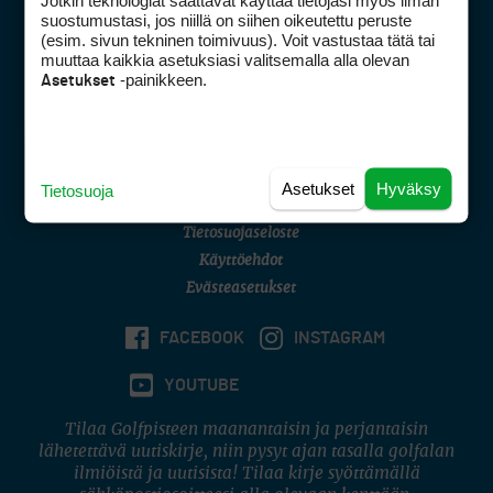
Jotkin teknologiat saattavat käyttää tietojasi myös ilman
Golfpisteen yhteystiedot
suostumustasi, jos niillä on siihen oikeutettu peruste
(esim. sivun tekninen toimivuus). Voit vastustaa tätä tai
DSA avoimuusraportti
muuttaa kaikkia asetuksiasi valitsemalla alla olevan
-painikkeen.
Asetukset
Asiakaspalvelu
Digipalvelut
(09) 156 6227
Avoinna ma–pe 8–16
Avoinna ma–pe 8–17
Asetukset
Hyväksy
Tietosuoja
(digi) digi@otavamedia.fi
Tietosuojaseloste
Käyttöehdot
Evästeasetukset
FACEBOOK
INSTAGRAM
YOUTUBE
Tilaa Golfpisteen maanantaisin ja perjantaisin
lähetettävä uutiskirje, niin pysyt ajan tasalla golfalan
ilmiöistä ja uutisista! Tilaa kirje syöttämällä