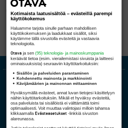
Kotimaista laatusisältöä – evästeillä parempi
käyttökokemus
Haluamme tarjota sinulle parhaan mahdollisen
käyttökokemuksen ja laadukkaat sisällöt, siksi
käytämme tällä sivustolla evästeitä ja vastaavia
teknologioita.
ja sen
(95) teknologia- ja mainoskumppania
Otava
keräävät tietoa (esim. vierailemis­tasi sivuista ja laitteesi
ominaisuuk­sista) seuraaviin käyttötarkoituksiin:
Sisällön ja palveluiden parantaminen
Kohdennettu mainonta ja markkinointi
Kävijämäärien ja mainonnan mittaaminen
Hyväksymällä evästeet, annat luvan tietojesi käsittelyyn
näihin käyttötarkoituksiin. Mikäli et hyväksy evästeitä,
osa palveluista tai sisällöistä ei välttämättä toimi
optimaalisesti. Voit muuttaa valintojasi milloin tahansa
Golfpiste mediakortti
klikkaamalla
-linkkiä sivuston
Evästeasetukset
Mediahinnasto
alareunassa.
Tietoa verkon kävijöistä