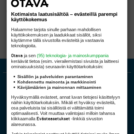
Kotimaista laatusisältöä – evästeillä parempi
käyttökokemus
Haluamme tarjota sinulle parhaan mahdollisen
käyttökokemuksen ja laadukkaat sisällöt, siksi
käytämme tällä sivustolla evästeitä ja vastaavia
teknologioita.
ja sen
(95) teknologia- ja mainoskumppania
Otava
keräävät tietoa (esim. vierailemis­tasi sivuista ja laitteesi
ominaisuuk­sista) seuraaviin käyttötarkoituksiin:
Sisällön ja palveluiden parantaminen
Kohdennettu mainonta ja markkinointi
Kävijämäärien ja mainonnan mittaaminen
Hyväksymällä evästeet, annat luvan tietojesi käsittelyyn
näihin käyttötarkoituksiin. Mikäli et hyväksy evästeitä,
osa palveluista tai sisällöistä ei välttämättä toimi
optimaalisesti. Voit muuttaa valintojasi milloin tahansa
Golfpiste mediakortti
klikkaamalla
-linkkiä sivuston
Evästeasetukset
Mediahinnasto
alareunassa.
Tietoa verkon kävijöistä