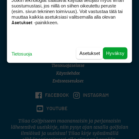
Jotkin teknologiat saattavat käyttää tietojasi myös ilman
Golfpisteen yhteystiedot
suostumustasi, jos niillä on siihen oikeutettu peruste
(esim. sivun tekninen toimivuus). Voit vastustaa tätä tai
DSA avoimuusraportti
muuttaa kaikkia asetuksiasi valitsemalla alla olevan
-painikkeen.
Asetukset
Asiakaspalvelu
Digipalvelut
(09) 156 6227
Avoinna ma–pe 8–16
Avoinna ma–pe 8–17
Asetukset
Hyväksy
Tietosuoja
(digi) digi@otavamedia.fi
Tietosuojaseloste
Käyttöehdot
Evästeasetukset
FACEBOOK
INSTAGRAM
YOUTUBE
Tilaa Golfpisteen maanantaisin ja perjantaisin
lähetettävä uutiskirje, niin pysyt ajan tasalla golfalan
ilmiöistä ja uutisista! Tilaa kirje syöttämällä