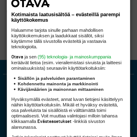
Kotimaista laatusisältöä – evästeillä parempi
käyttökokemus
Haluamme tarjota sinulle parhaan mahdollisen
käyttökokemuksen ja laadukkaat sisällöt, siksi
käytämme tällä sivustolla evästeitä ja vastaavia
teknologioita.
ja sen
(95) teknologia- ja mainoskumppania
Otava
keräävät tietoa (esim. vierailemis­tasi sivuista ja laitteesi
ominaisuuk­sista) seuraaviin käyttötarkoituksiin:
Sisällön ja palveluiden parantaminen
Kohdennettu mainonta ja markkinointi
Kävijämäärien ja mainonnan mittaaminen
Hyväksymällä evästeet, annat luvan tietojesi käsittelyyn
näihin käyttötarkoituksiin. Mikäli et hyväksy evästeitä,
osa palveluista tai sisällöistä ei välttämättä toimi
optimaalisesti. Voit muuttaa valintojasi milloin tahansa
Golfpiste mediakortti
klikkaamalla
-linkkiä sivuston
Evästeasetukset
Mediahinnasto
alareunassa.
Tietoa verkon kävijöistä