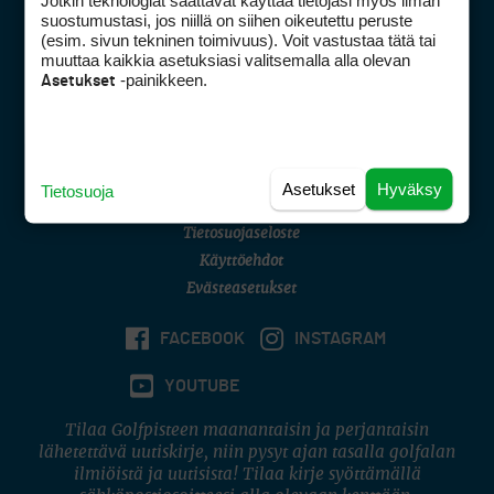
Jotkin teknologiat saattavat käyttää tietojasi myös ilman
Golfpisteen yhteystiedot
suostumustasi, jos niillä on siihen oikeutettu peruste
(esim. sivun tekninen toimivuus). Voit vastustaa tätä tai
DSA avoimuusraportti
muuttaa kaikkia asetuksiasi valitsemalla alla olevan
-painikkeen.
Asetukset
Asiakaspalvelu
Digipalvelut
(09) 156 6227
Avoinna ma–pe 8–16
Avoinna ma–pe 8–17
Asetukset
Hyväksy
Tietosuoja
(digi) digi@otavamedia.fi
Tietosuojaseloste
Käyttöehdot
Evästeasetukset
FACEBOOK
INSTAGRAM
YOUTUBE
Tilaa Golfpisteen maanantaisin ja perjantaisin
lähetettävä uutiskirje, niin pysyt ajan tasalla golfalan
ilmiöistä ja uutisista! Tilaa kirje syöttämällä