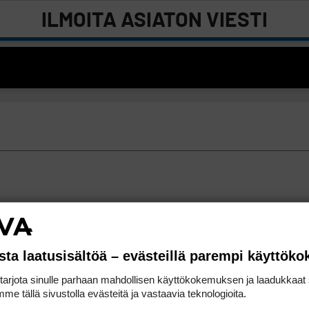
ILMOITA ASIATON VIESTI
sta laatusisältöä – evästeillä parempi käyttök
rjota sinulle parhaan mahdollisen käyttökokemuksen ja laadukkaat s
me tällä sivustolla evästeitä ja vastaavia teknologioita.