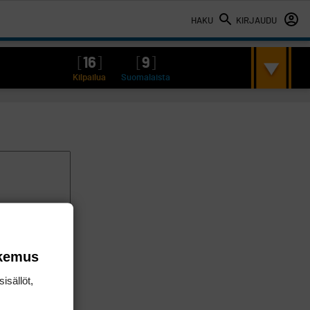
HAKU
KIRJAUDU
[
16
]
[
9
]
Kilpailua
Suomalaista
okemus
isällöt,