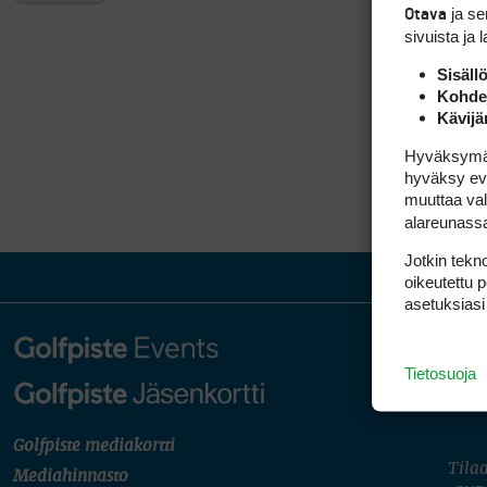
ja s
Otava
sivuista ja 
Sisäll
Kohden
Kävijä
Hyväksymällä
hyväksy eväs
muuttaa val
alareunass
Jotkin tekno
oikeutettu 
asetuksiasi
Tietosuoja
Golfpiste mediakortti
Tilaa
Mediahinnasto