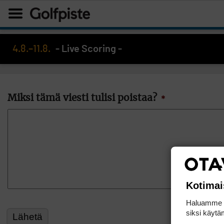
4.8.–11.8.
- Live Scoring -
Miksi tämä viesti tulisi poistaa?
*
Kotimai
Haluamme ta
siksi käytäm