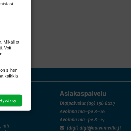
mis­tasi
. Mikäli et
i. Voit
on
 on siihen
aa kaikkia
Asiakaspalvelu
Hyväksy
Digipalvelut
(09) 156 6227
Avoinna ma–pe 8–16
Avoinna ma–pe 8–17
, niin
(digi) digi@otavamedia.fi