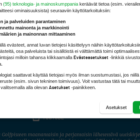
en
(95) teknologia- ja mainoskumppania
keräävät tietoa (esim. vieraile
laitteesi ominaisuuk­sista) seuraaviin käyttötarkoituksiin:
ön ja palveluiden parantaminen
nettu mainonta ja markkinointi
määrien ja mainonnan mittaaminen
 evästeet, annat luvan tietojesi käsittelyyn näihin käyttötarkoituksiin
teitä, osa palveluista tai sisällöistä ei välttämättä toimi optimaalisest
intojasi milloin tahansa klikkaamalla
-linkkiä sivust
Evästeasetukset
a.
logiat saattavat käyttää tietojasi myös ilman suostumustasi, jos niillä
peruste (esim. sivun tekninen toimivuus). Voit vastustaa tätä tai muutt
 valitsemalla alla olevan
-painikkeen.
Asetukset
Asetukset
FACEBOOK
INSTAGRAM
YOUTUBE
 Golfpisteen maanantaisin ja perjantaisin lähetettävä uutiskirje