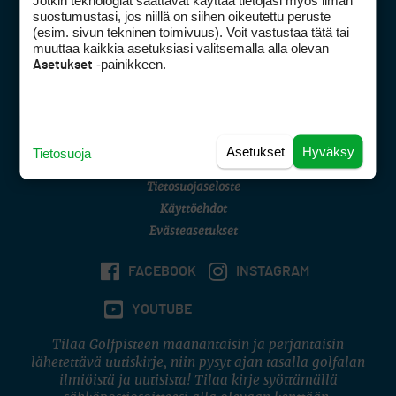
Jotkin teknologiat saattavat käyttää tietojasi myös ilman
Golfpisteen yhteystiedot
suostumustasi, jos niillä on siihen oikeutettu peruste
(esim. sivun tekninen toimivuus). Voit vastustaa tätä tai
DSA avoimuusraportti
muuttaa kaikkia asetuksiasi valitsemalla alla olevan
-painikkeen.
Asetukset
Asiakaspalvelu
Digipalvelut
(09) 156 6227
Avoinna ma–pe 8–16
Avoinna ma–pe 8–17
Asetukset
Hyväksy
Tietosuoja
(digi) digi@otavamedia.fi
Tietosuojaseloste
Käyttöehdot
Evästeasetukset
FACEBOOK
INSTAGRAM
YOUTUBE
Tilaa Golfpisteen maanantaisin ja perjantaisin
lähetettävä uutiskirje, niin pysyt ajan tasalla golfalan
ilmiöistä ja uutisista! Tilaa kirje syöttämällä