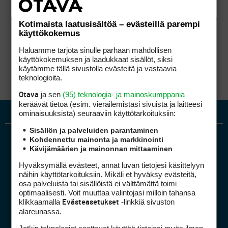
Kotimaista laatusisältöä – evästeillä parempi
käyttökokemus
Haluamme tarjota sinulle parhaan mahdollisen
käyttökokemuksen ja laadukkaat sisällöt, siksi
käytämme tällä sivustolla evästeitä ja vastaavia
teknologioita.
ja sen
(95) teknologia- ja mainoskumppania
Otava
keräävät tietoa (esim. vierailemis­tasi sivuista ja laitteesi
ominaisuuk­sista) seuraaviin käyttötarkoituksiin:
Sisällön ja palveluiden parantaminen
Kohdennettu mainonta ja markkinointi
Kävijämäärien ja mainonnan mittaaminen
Hyväksymällä evästeet, annat luvan tietojesi käsittelyyn
näihin käyttötarkoituksiin. Mikäli et hyväksy evästeitä,
osa palveluista tai sisällöistä ei välttämättä toimi
optimaalisesti. Voit muuttaa valintojasi milloin tahansa
Golfpiste mediakortti
klikkaamalla
-linkkiä sivuston
Evästeasetukset
Mediahinnasto
alareunassa.
Tietoa verkon kävijöistä