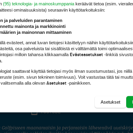
en
(95) teknologia- ja mainoskumppania
keräävät tietoa (esim. vieraile
laitteesi ominaisuuk­sista) seuraaviin käyttötarkoituksiin:
ön ja palveluiden parantaminen
nettu mainonta ja markkinointi
määrien ja mainonnan mittaaminen
 evästeet, annat luvan tietojesi käsittelyyn näihin käyttötarkoituksiin
teitä, osa palveluista tai sisällöistä ei välttämättä toimi optimaalisest
intojasi milloin tahansa klikkaamalla
-linkkiä sivust
Evästeasetukset
a.
logiat saattavat käyttää tietojasi myös ilman suostumustasi, jos niillä
peruste (esim. sivun tekninen toimivuus). Voit vastustaa tätä tai muutt
 valitsemalla alla olevan
-painikkeen.
Asetukset
Asetukset
FACEBOOK
INSTAGRAM
YOUTUBE
 Golfpisteen maanantaisin ja perjantaisin lähetettävä uutiskirje