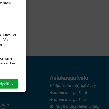
mis­tasi
. Mikäli et
i. Voit
on
 on siihen
aa kaikkia
Asiakaspalvelu
Hyväksy
Digipalvelut
(09) 156 6227
Avoinna ma–pe 8–16
Avoinna ma–pe 8–17
, niin
(digi) digi@otavamedia.fi