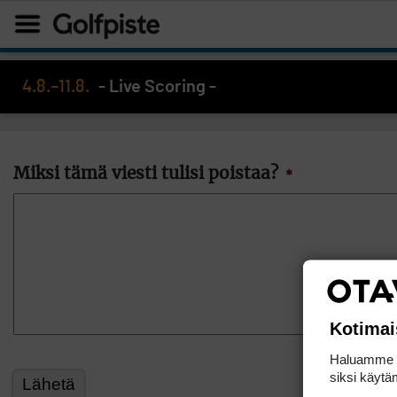
4.8.–11.8.
- Live Scoring -
Miksi tämä viesti tulisi poistaa?
*
Kotimai
Haluamme ta
siksi käytäm