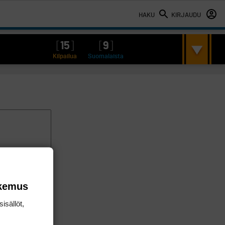
HAKU
KIRJAUDU
[
15
]
[
9
]
Kilpailua
Suomalaista
okemus
isällöt,