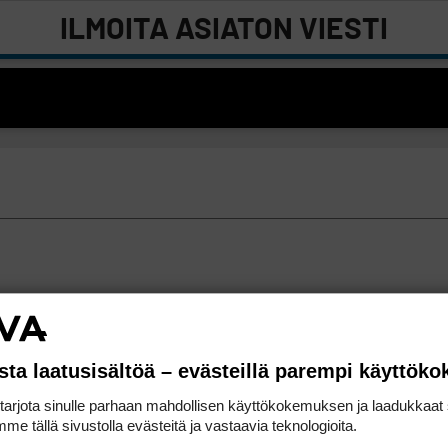
ILMOITA ASIATON VIESTI
sta laatusisältöä – evästeillä parempi käyttök
rjota sinulle parhaan mahdollisen käyttökokemuksen ja laadukkaat s
me tällä sivustolla evästeitä ja vastaavia teknologioita.