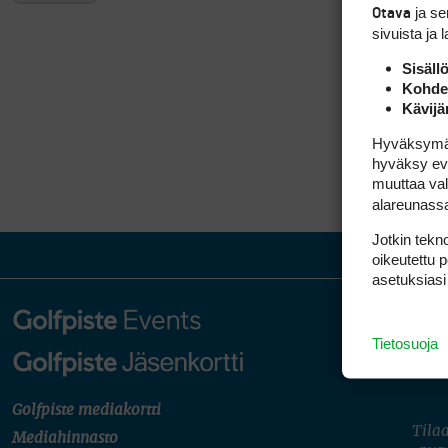
ja s
Otava
sivuista ja 
Sisäll
Kohden
Kävijä
Hyväksymällä
hyväksy eväs
muuttaa val
alareunass
Jotkin tekno
oikeutettu 
asetuksiasi
Tietosuoja
Golfpiste mediakortti
Tilaa
Mediahinnasto