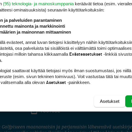
en
(95) teknologia- ja mainoskumppania
keräävät tietoa (esim. vieraile
laitteesi ominaisuuk­sista) seuraaviin käyttötarkoituksiin:
ön ja palveluiden parantaminen
nettu mainonta ja markkinointi
määrien ja mainonnan mittaaminen
 evästeet, annat luvan tietojesi käsittelyyn näihin käyttötarkoituksiin
teitä, osa palveluista tai sisällöistä ei välttämättä toimi optimaalisest
intojasi milloin tahansa klikkaamalla
-linkkiä sivust
Evästeasetukset
a.
logiat saattavat käyttää tietojasi myös ilman suostumustasi, jos niillä
peruste (esim. sivun tekninen toimivuus). Voit vastustaa tätä tai muutt
 valitsemalla alla olevan
-painikkeen.
Asetukset
Asetukset
FACEBOOK
INSTAGRAM
YOUTUBE
 Golfpisteen maanantaisin ja perjantaisin lähetettävä uutiskirje