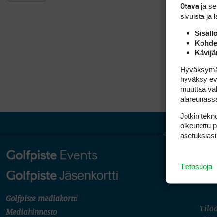
ja s
Otava
sivuista ja 
Sisäll
Kohden
Kävijä
Hyväksymällä
hyväksy eväs
muuttaa val
alareunass
Jotkin tekno
oikeutettu 
asetuksiasi
Tietosuoja
Golfpiste mediakortti
Tilaa
Mediahinnasto