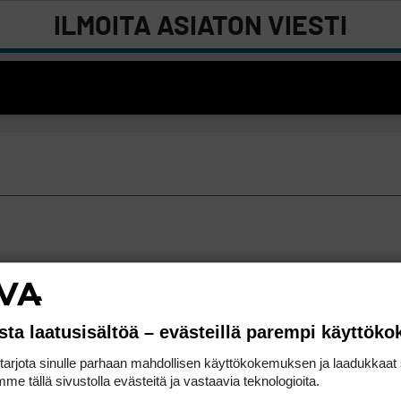
ILMOITA ASIATON VIESTI
sta laatusisältöä – evästeillä parempi käyttök
rjota sinulle parhaan mahdollisen käyttökokemuksen ja laadukkaat s
me tällä sivustolla evästeitä ja vastaavia teknologioita.