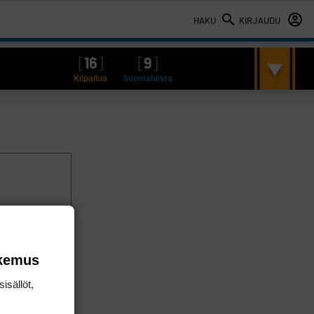
HAKU
KIRJAUDU
[
16
]
[
9
]
Kilpailua
Suomalaista
okemus
isällöt,