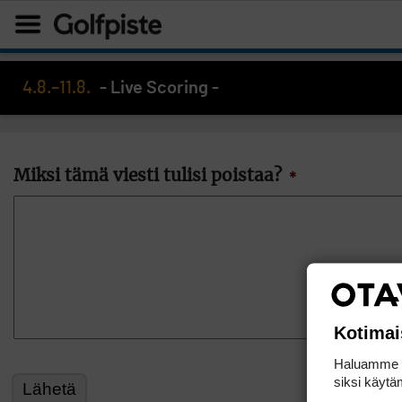
4.8.–11.8.
- Live Scoring -
Miksi tämä viesti tulisi poistaa?
*
Kotimai
Haluamme ta
siksi käytäm