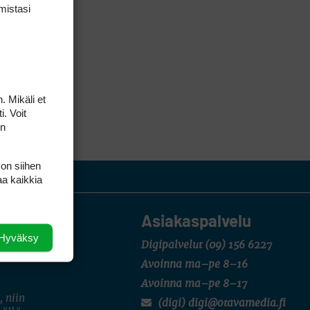
mis­tasi
. Mikäli et
i. Voit
on
 on siihen
aa kaikkia
Asiakaspalvelu
Hyväksy
Digipalvelut
(09) 156 6227
Avoinna ma–pe 8–16
Avoinna ma–pe 8–17
, niin
(digi) digi@otavamedia.fi