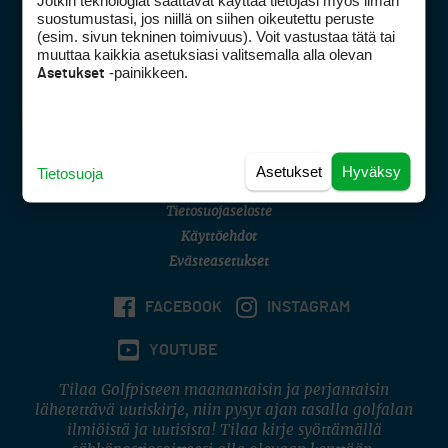
Jotkin teknologiat saattavat käyttää tietojasi myös ilman
Golfpisteen yhteystiedot
suostumustasi, jos niillä on siihen oikeutettu peruste
(esim. sivun tekninen toimivuus). Voit vastustaa tätä tai
DSA avoimuusraportti
muuttaa kaikkia asetuksiasi valitsemalla alla olevan
-painikkeen.
Asetukset
Asiakaspalvelu
Digipalvelut
(09) 156 6227
Avoinna ma–pe 8–16
Avoinna ma–pe 8–17
Asetukset
Hyväksy
Tietosuoja
(digi) digi@otavamedia.fi
Tietosuojaseloste
Käyttöehdot
Evästeasetukset
FACEBOOK
INSTAGRAM
YOUTUBE
Tilaa Golfpisteen maanantaisin ja perjantaisin
lähetettävä uutiskirje, niin pysyt ajan tasalla golfalan
ilmiöistä ja uutisista! Tilaa kirje syöttämällä