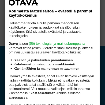
Kotimaista laatusisältöä – evästeillä parempi
käyttökokemus
Haluamme tarjota sinulle parhaan mahdollisen
käyttökokemuksen ja laadukkaat sisällöt, siksi
käytämme tällä sivustolla evästeitä ja vastaavia
teknologioita.
ja sen
(95) teknologia- ja mainoskumppania
Otava
keräävät tietoa (esim. vierailemis­tasi sivuista ja laitteesi
ominaisuuk­sista) seuraaviin käyttötarkoituksiin:
Sisällön ja palveluiden parantaminen
Kohdennettu mainonta ja markkinointi
Kävijämäärien ja mainonnan mittaaminen
Hyväksymällä evästeet, annat luvan tietojesi käsittelyyn
näihin käyttötarkoituksiin. Mikäli et hyväksy evästeitä,
osa palveluista tai sisällöistä ei välttämättä toimi
optimaalisesti. Voit muuttaa valintojasi milloin tahansa
Golfpiste mediakortti
klikkaamalla
-linkkiä sivuston
Evästeasetukset
Mediahinnasto
alareunassa.
Tietoa verkon kävijöistä