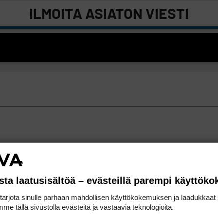
ILMOITA ASIATON VIESTI
sta laatusisältöä – evästeillä parempi käyttök
rjota sinulle parhaan mahdollisen käyttökokemuksen ja laadukkaat s
me tällä sivustolla evästeitä ja vastaavia teknologioita.