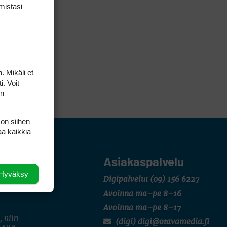
mis­tasi
. Mikäli et
i. Voit
on
 on siihen
aa kaikkia
Asiakaspalvelu
Hyväksy
Digipalvelut
(09) 156 6227
Avoinna ma–pe 8–16
Avoinna ma–pe 8–17
, niin
(digi) digi@otavamedia.fi