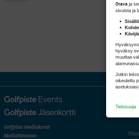
ja s
Otava
sivuista ja 
Sisäll
Kohden
Kävijä
Hyväksymällä
hyväksy eväs
muuttaa val
alareunass
Jotkin tekno
oikeutettu 
asetuksiasi
Tietosuoja
Golfpiste mediakortti
Tilaa
Mediahinnasto