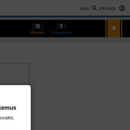
HAKU
KIRJAUDU
[
16
]
[
9
]
Kilpailua
Suomalaista
okemus
isällöt,