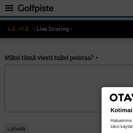
4.8.–11.8.
- Live Scoring -
Miksi tämä viesti tulisi poistaa?
*
Kotimai
Haluamme ta
siksi käytäm