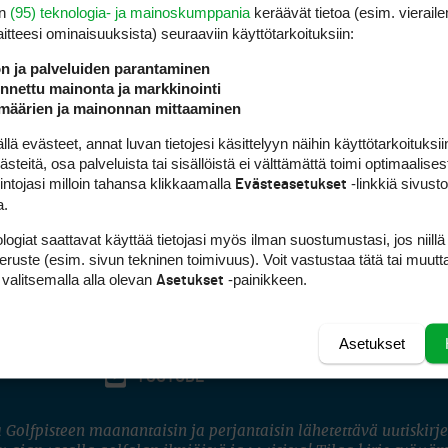
en
(95) teknologia- ja mainoskumppania
keräävät tietoa (esim. vieraile
laitteesi ominaisuuk­sista) seuraaviin käyttötarkoituksiin:
ön ja palveluiden parantaminen
nettu mainonta ja markkinointi
määrien ja mainonnan mittaaminen
 evästeet, annat luvan tietojesi käsittelyyn näihin käyttötarkoituksiin
teitä, osa palveluista tai sisällöistä ei välttämättä toimi optimaalisest
intojasi milloin tahansa klikkaamalla
-linkkiä sivust
Evästeasetukset
a.
logiat saattavat käyttää tietojasi myös ilman suostumustasi, jos niillä
peruste (esim. sivun tekninen toimivuus). Voit vastustaa tätä tai muutt
 valitsemalla alla olevan
-painikkeen.
Asetukset
Asetukset
FACEBOOK
INSTAGRAM
YOUTUBE
 Golfpisteen maanantaisin ja perjantaisin lähetettävä uutiskirje