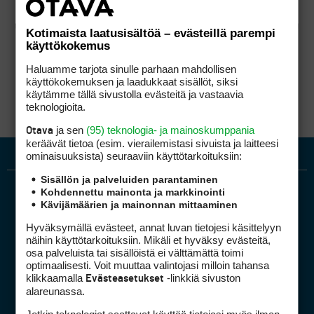
Kotimaista laatusisältöä – evästeillä parempi
käyttökokemus
Haluamme tarjota sinulle parhaan mahdollisen
käyttökokemuksen ja laadukkaat sisällöt, siksi
käytämme tällä sivustolla evästeitä ja vastaavia
teknologioita.
ja sen
(95) teknologia- ja mainoskumppania
Otava
keräävät tietoa (esim. vierailemis­tasi sivuista ja laitteesi
ominaisuuk­sista) seuraaviin käyttötarkoituksiin:
Sisällön ja palveluiden parantaminen
Kohdennettu mainonta ja markkinointi
Kävijämäärien ja mainonnan mittaaminen
Hyväksymällä evästeet, annat luvan tietojesi käsittelyyn
näihin käyttötarkoituksiin. Mikäli et hyväksy evästeitä,
osa palveluista tai sisällöistä ei välttämättä toimi
optimaalisesti. Voit muuttaa valintojasi milloin tahansa
Golfpiste mediakortti
klikkaamalla
-linkkiä sivuston
Evästeasetukset
Mediahinnasto
alareunassa.
Tietoa verkon kävijöistä