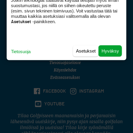
Jotkin teknologiat saattavat käyttää tietojasi myös ilman
Golfpisteen yhteystiedot
suostumustasi, jos niillä on siihen oikeutettu peruste
(esim. sivun tekninen toimivuus). Voit vastustaa tätä tai
DSA avoimuusraportti
muuttaa kaikkia asetuksiasi valitsemalla alla olevan
-painikkeen.
Asetukset
Asiakaspalvelu
Digipalvelut
(09) 156 6227
Avoinna ma–pe 8–16
Avoinna ma–pe 8–17
Asetukset
Hyväksy
Tietosuoja
(digi) digi@otavamedia.fi
Tietosuojaseloste
Käyttöehdot
Evästeasetukset
FACEBOOK
INSTAGRAM
YOUTUBE
Tilaa Golfpisteen maanantaisin ja perjantaisin
lähetettävä uutiskirje, niin pysyt ajan tasalla golfalan
ilmiöistä ja uutisista! Tilaa kirje syöttämällä