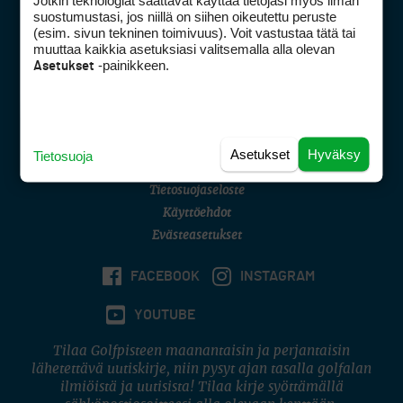
Jotkin teknologiat saattavat käyttää tietojasi myös ilman
Golfpisteen yhteystiedot
suostumustasi, jos niillä on siihen oikeutettu peruste
(esim. sivun tekninen toimivuus). Voit vastustaa tätä tai
DSA avoimuusraportti
muuttaa kaikkia asetuksiasi valitsemalla alla olevan
-painikkeen.
Asetukset
Asiakaspalvelu
Digipalvelut
(09) 156 6227
Avoinna ma–pe 8–16
Avoinna ma–pe 8–17
Asetukset
Hyväksy
Tietosuoja
(digi) digi@otavamedia.fi
Tietosuojaseloste
Käyttöehdot
Evästeasetukset
FACEBOOK
INSTAGRAM
YOUTUBE
Tilaa Golfpisteen maanantaisin ja perjantaisin
lähetettävä uutiskirje, niin pysyt ajan tasalla golfalan
ilmiöistä ja uutisista! Tilaa kirje syöttämällä