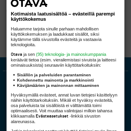
Kotimaista laatusisältöä – evästeillä parempi
käyttökokemus
Haluamme tarjota sinulle parhaan mahdollisen
käyttökokemuksen ja laadukkaat sisällöt, siksi
käytämme tällä sivustolla evästeitä ja vastaavia
teknologioita.
ja sen
(95) teknologia- ja mainoskumppania
Otava
keräävät tietoa (esim. vierailemis­tasi sivuista ja laitteesi
ominaisuuk­sista) seuraaviin käyttötarkoituksiin:
Sisällön ja palveluiden parantaminen
Kohdennettu mainonta ja markkinointi
Kävijämäärien ja mainonnan mittaaminen
Hyväksymällä evästeet, annat luvan tietojesi käsittelyyn
näihin käyttötarkoituksiin. Mikäli et hyväksy evästeitä,
osa palveluista tai sisällöistä ei välttämättä toimi
optimaalisesti. Voit muuttaa valintojasi milloin tahansa
Golfpiste mediakortti
klikkaamalla
-linkkiä sivuston
Evästeasetukset
Mediahinnasto
alareunassa.
Tietoa verkon kävijöistä