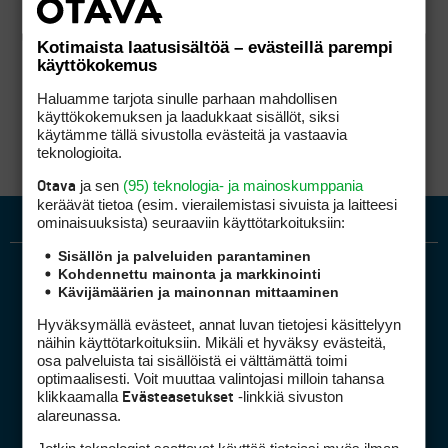
Kotimaista laatusisältöä – evästeillä parempi
käyttökokemus
Haluamme tarjota sinulle parhaan mahdollisen
käyttökokemuksen ja laadukkaat sisällöt, siksi
käytämme tällä sivustolla evästeitä ja vastaavia
teknologioita.
ja sen
(95) teknologia- ja mainoskumppania
Otava
keräävät tietoa (esim. vierailemis­tasi sivuista ja laitteesi
ominaisuuk­sista) seuraaviin käyttötarkoituksiin:
Sisällön ja palveluiden parantaminen
Kohdennettu mainonta ja markkinointi
Kävijämäärien ja mainonnan mittaaminen
Hyväksymällä evästeet, annat luvan tietojesi käsittelyyn
näihin käyttötarkoituksiin. Mikäli et hyväksy evästeitä,
osa palveluista tai sisällöistä ei välttämättä toimi
optimaalisesti. Voit muuttaa valintojasi milloin tahansa
Golfpiste mediakortti
klikkaamalla
-linkkiä sivuston
Evästeasetukset
Mediahinnasto
alareunassa.
Tietoa verkon kävijöistä