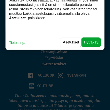
Jotkin teknologiat saattavat käyttää tietojasi myös ilman
Golfpisteen yhteystiedot
suostumustasi, jos niillä on siihen oikeutettu peruste
(esim. sivun tekninen toimivuus). Voit vastustaa tätä tai
DSA avoimuusraportti
muuttaa kaikkia asetuksiasi valitsemalla alla olevan
-painikkeen.
Asetukset
Asiakaspalvelu
Digipalvelut
(09) 156 6227
Avoinna ma–pe 8–16
Avoinna ma–pe 8–17
Asetukset
Hyväksy
Tietosuoja
(digi) digi@otavamedia.fi
Tietosuojaseloste
Käyttöehdot
Evästeasetukset
FACEBOOK
INSTAGRAM
YOUTUBE
Tilaa Golfpisteen maanantaisin ja perjantaisin
lähetettävä uutiskirje, niin pysyt ajan tasalla golfalan
ilmiöistä ja uutisista! Tilaa kirje syöttämällä