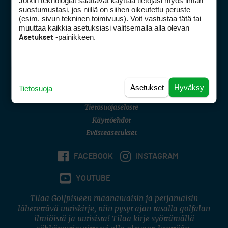
Jotkin teknologiat saattavat käyttää tietojasi myös ilman
Golfpisteen yhteystiedot
suostumustasi, jos niillä on siihen oikeutettu peruste
(esim. sivun tekninen toimivuus). Voit vastustaa tätä tai
DSA avoimuusraportti
muuttaa kaikkia asetuksiasi valitsemalla alla olevan
-painikkeen.
Asetukset
Asiakaspalvelu
Digipalvelut
(09) 156 6227
Avoinna ma–pe 8–16
Avoinna ma–pe 8–17
Asetukset
Hyväksy
Tietosuoja
(digi) digi@otavamedia.fi
Tietosuojaseloste
Käyttöehdot
Evästeasetukset
FACEBOOK
INSTAGRAM
YOUTUBE
Tilaa Golfpisteen maanantaisin ja perjantaisin
lähetettävä uutiskirje, niin pysyt ajan tasalla golfalan
ilmiöistä ja uutisista! Tilaa kirje syöttämällä