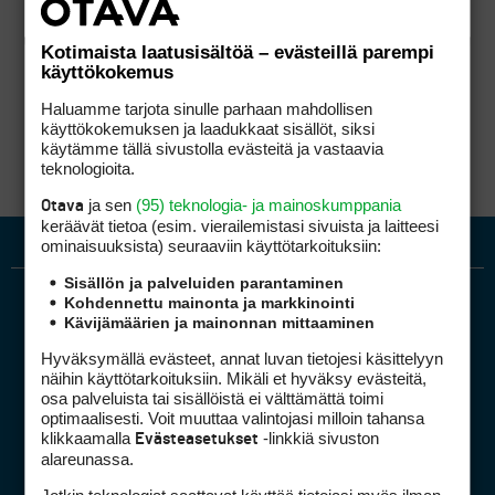
Kotimaista laatusisältöä – evästeillä parempi
käyttökokemus
Haluamme tarjota sinulle parhaan mahdollisen
käyttökokemuksen ja laadukkaat sisällöt, siksi
käytämme tällä sivustolla evästeitä ja vastaavia
teknologioita.
ja sen
(95) teknologia- ja mainoskumppania
Otava
keräävät tietoa (esim. vierailemis­tasi sivuista ja laitteesi
ominaisuuk­sista) seuraaviin käyttötarkoituksiin:
Sisällön ja palveluiden parantaminen
Kohdennettu mainonta ja markkinointi
Kävijämäärien ja mainonnan mittaaminen
Hyväksymällä evästeet, annat luvan tietojesi käsittelyyn
näihin käyttötarkoituksiin. Mikäli et hyväksy evästeitä,
osa palveluista tai sisällöistä ei välttämättä toimi
optimaalisesti. Voit muuttaa valintojasi milloin tahansa
Golfpiste mediakortti
klikkaamalla
-linkkiä sivuston
Evästeasetukset
Mediahinnasto
alareunassa.
Tietoa verkon kävijöistä