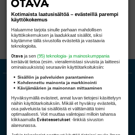
Kotimaista laatusisältöä – evästeillä parempi
käyttökokemus
Haluamme tarjota sinulle parhaan mahdollisen
käyttökokemuksen ja laadukkaat sisällöt, siksi
käytämme tällä sivustolla evästeitä ja vastaavia
teknologioita.
ja sen
(95) teknologia- ja mainoskumppania
Otava
keräävät tietoa (esim. vierailemis­tasi sivuista ja laitteesi
ominaisuuk­sista) seuraaviin käyttötarkoituksiin:
Sisällön ja palveluiden parantaminen
Kohdennettu mainonta ja markkinointi
Kävijämäärien ja mainonnan mittaaminen
Hyväksymällä evästeet, annat luvan tietojesi käsittelyyn
näihin käyttötarkoituksiin. Mikäli et hyväksy evästeitä,
osa palveluista tai sisällöistä ei välttämättä toimi
optimaalisesti. Voit muuttaa valintojasi milloin tahansa
Golfpiste mediakortti
klikkaamalla
-linkkiä sivuston
Evästeasetukset
Mediahinnasto
alareunassa.
Tietoa verkon kävijöistä