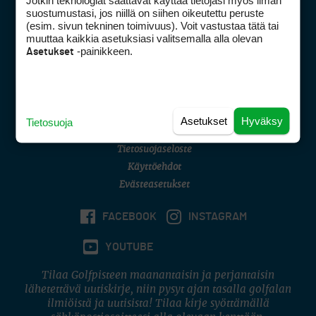
Jotkin teknologiat saattavat käyttää tietojasi myös ilman
Golfpisteen yhteystiedot
suostumustasi, jos niillä on siihen oikeutettu peruste
(esim. sivun tekninen toimivuus). Voit vastustaa tätä tai
DSA avoimuusraportti
muuttaa kaikkia asetuksiasi valitsemalla alla olevan
-painikkeen.
Asetukset
Asiakaspalvelu
Digipalvelut
(09) 156 6227
Avoinna ma–pe 8–16
Avoinna ma–pe 8–17
Asetukset
Hyväksy
Tietosuoja
(digi) digi@otavamedia.fi
Tietosuojaseloste
Käyttöehdot
Evästeasetukset
FACEBOOK
INSTAGRAM
YOUTUBE
Tilaa Golfpisteen maanantaisin ja perjantaisin
lähetettävä uutiskirje, niin pysyt ajan tasalla golfalan
ilmiöistä ja uutisista! Tilaa kirje syöttämällä