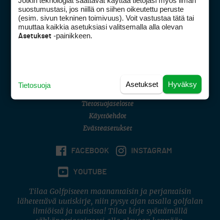
Jotkin teknologiat saattavat käyttää tietojasi myös ilman
Golfpisteen yhteystiedot
suostumustasi, jos niillä on siihen oikeutettu peruste
(esim. sivun tekninen toimivuus). Voit vastustaa tätä tai
DSA avoimuusraportti
muuttaa kaikkia asetuksiasi valitsemalla alla olevan
-painikkeen.
Asetukset
Asiakaspalvelu
Digipalvelut
(09) 156 6227
Avoinna ma–pe 8–16
Avoinna ma–pe 8–17
Asetukset
Hyväksy
Tietosuoja
(digi) digi@otavamedia.fi
Tietosuojaseloste
Käyttöehdot
Evästeasetukset
FACEBOOK
INSTAGRAM
YOUTUBE
Tilaa Golfpisteen maanantaisin ja perjantaisin
lähetettävä uutiskirje, niin pysyt ajan tasalla golfalan
ilmiöistä ja uutisista! Tilaa kirje syöttämällä