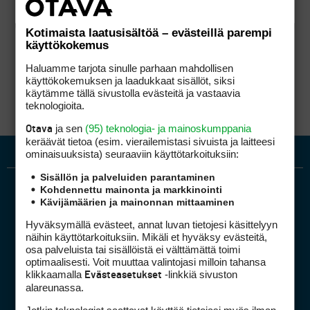
Kotimaista laatusisältöä – evästeillä parempi
käyttökokemus
Haluamme tarjota sinulle parhaan mahdollisen
käyttökokemuksen ja laadukkaat sisällöt, siksi
käytämme tällä sivustolla evästeitä ja vastaavia
teknologioita.
ja sen
(95) teknologia- ja mainoskumppania
Otava
keräävät tietoa (esim. vierailemis­tasi sivuista ja laitteesi
ominaisuuk­sista) seuraaviin käyttötarkoituksiin:
Sisällön ja palveluiden parantaminen
Kohdennettu mainonta ja markkinointi
Kävijämäärien ja mainonnan mittaaminen
Hyväksymällä evästeet, annat luvan tietojesi käsittelyyn
näihin käyttötarkoituksiin. Mikäli et hyväksy evästeitä,
osa palveluista tai sisällöistä ei välttämättä toimi
optimaalisesti. Voit muuttaa valintojasi milloin tahansa
Golfpiste mediakortti
klikkaamalla
-linkkiä sivuston
Evästeasetukset
Mediahinnasto
alareunassa.
Tietoa verkon kävijöistä