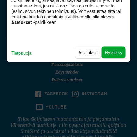
Jotkin teknologiat saattavat käyttää tietojasi myös ilman
Golfpisteen yhteystiedot
suostumustasi, jos niillä on siihen oikeutettu peruste
(esim. sivun tekninen toimivuus). Voit vastustaa tätä tai
DSA avoimuusraportti
muuttaa kaikkia asetuksiasi valitsemalla alla olevan
-painikkeen.
Asetukset
Asiakaspalvelu
Digipalvelut
(09) 156 6227
Avoinna ma–pe 8–16
Avoinna ma–pe 8–17
Asetukset
Hyväksy
Tietosuoja
(digi) digi@otavamedia.fi
Tietosuojaseloste
Käyttöehdot
Evästeasetukset
FACEBOOK
INSTAGRAM
YOUTUBE
Tilaa Golfpisteen maanantaisin ja perjantaisin
lähetettävä uutiskirje, niin pysyt ajan tasalla golfalan
ilmiöistä ja uutisista! Tilaa kirje syöttämällä