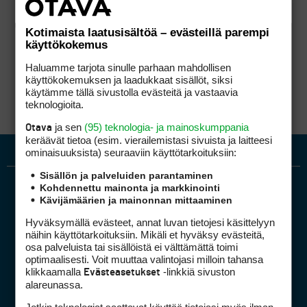
Kotimaista laatusisältöä – evästeillä parempi
käyttökokemus
Haluamme tarjota sinulle parhaan mahdollisen
käyttökokemuksen ja laadukkaat sisällöt, siksi
käytämme tällä sivustolla evästeitä ja vastaavia
teknologioita.
ja sen
(95) teknologia- ja mainoskumppania
Otava
keräävät tietoa (esim. vierailemis­tasi sivuista ja laitteesi
ominaisuuk­sista) seuraaviin käyttötarkoituksiin:
Sisällön ja palveluiden parantaminen
Kohdennettu mainonta ja markkinointi
Kävijämäärien ja mainonnan mittaaminen
Hyväksymällä evästeet, annat luvan tietojesi käsittelyyn
näihin käyttötarkoituksiin. Mikäli et hyväksy evästeitä,
osa palveluista tai sisällöistä ei välttämättä toimi
optimaalisesti. Voit muuttaa valintojasi milloin tahansa
Golfpiste mediakortti
klikkaamalla
-linkkiä sivuston
Evästeasetukset
Mediahinnasto
alareunassa.
Tietoa verkon kävijöistä