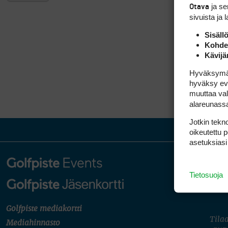
ja s
Otava
sivuista ja 
Sisäll
Kohden
Kävijä
Hyväksymällä
hyväksy eväs
muuttaa val
alareunass
Jotkin tekno
oikeutettu 
asetuksiasi
Tietosuoja
Golfpiste mediakortti
Tilaa
Mediahinnasto