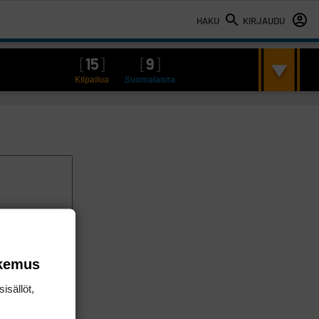
HAKU
KIRJAUDU
[
15
]
[
9
]
Kilpailua
Suomalaista
okemus
isällöt,