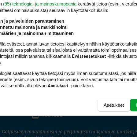
en
(95) teknologia- ja mainoskumppania
keräävät tietoa (esim. vieraile
laitteesi ominaisuuk­sista) seuraaviin käyttötarkoituksiin:
ön ja palveluiden parantaminen
nettu mainonta ja markkinointi
määrien ja mainonnan mittaaminen
 evästeet, annat luvan tietojesi käsittelyyn näihin käyttötarkoituksiin
teitä, osa palveluista tai sisällöistä ei välttämättä toimi optimaalisest
intojasi milloin tahansa klikkaamalla
-linkkiä sivust
Evästeasetukset
a.
logiat saattavat käyttää tietojasi myös ilman suostumustasi, jos niillä
peruste (esim. sivun tekninen toimivuus). Voit vastustaa tätä tai muutt
 valitsemalla alla olevan
-painikkeen.
Asetukset
Asetukset
FACEBOOK
INSTAGRAM
YOUTUBE
 Golfpisteen maanantaisin ja perjantaisin lähetettävä uutiskirje