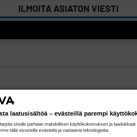
ILMOITA ASIATON VIESTI
sta laatusisältöä – evästeillä parempi käyttök
rjota sinulle parhaan mahdollisen käyttökokemuksen ja laadukkaat s
me tällä sivustolla evästeitä ja vastaavia teknologioita.