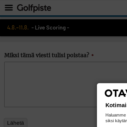
4.8.–11.8.
- Live Scoring -
Miksi tämä viesti tulisi poistaa?
*
Kotimai
Haluamme ta
siksi käytäm