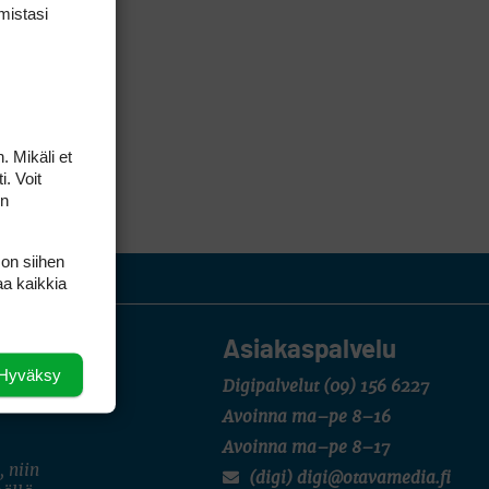
mis­tasi
. Mikäli et
i. Voit
on
 on siihen
aa kaikkia
Asiakaspalvelu
Hyväksy
Digipalvelut
(09) 156 6227
Avoinna ma–pe 8–16
Avoinna ma–pe 8–17
, niin
(digi) digi@otavamedia.fi