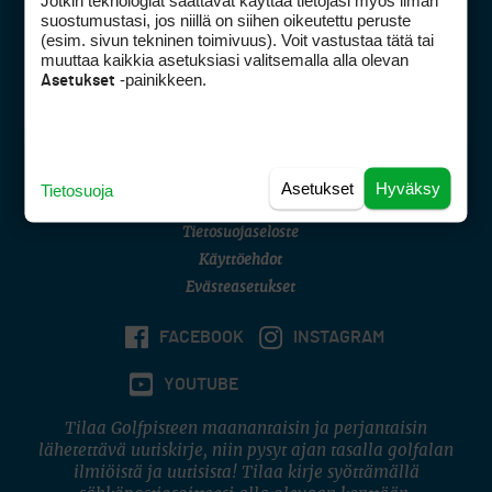
Jotkin teknologiat saattavat käyttää tietojasi myös ilman
Golfpisteen yhteystiedot
suostumustasi, jos niillä on siihen oikeutettu peruste
(esim. sivun tekninen toimivuus). Voit vastustaa tätä tai
DSA avoimuusraportti
muuttaa kaikkia asetuksiasi valitsemalla alla olevan
-painikkeen.
Asetukset
Asiakaspalvelu
Digipalvelut
(09) 156 6227
Avoinna ma–pe 8–16
Avoinna ma–pe 8–17
Asetukset
Hyväksy
Tietosuoja
(digi) digi@otavamedia.fi
Tietosuojaseloste
Käyttöehdot
Evästeasetukset
FACEBOOK
INSTAGRAM
YOUTUBE
Tilaa Golfpisteen maanantaisin ja perjantaisin
lähetettävä uutiskirje, niin pysyt ajan tasalla golfalan
ilmiöistä ja uutisista! Tilaa kirje syöttämällä