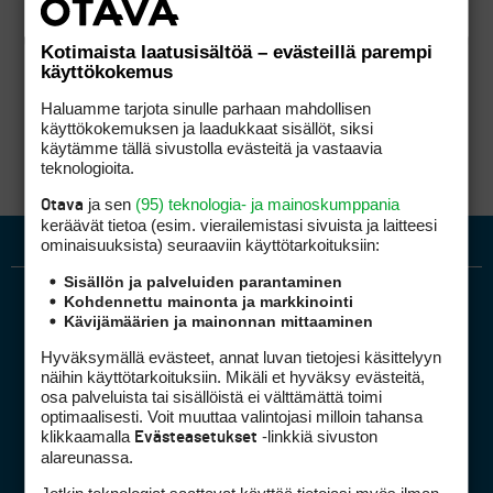
Kotimaista laatusisältöä – evästeillä parempi
käyttökokemus
Haluamme tarjota sinulle parhaan mahdollisen
käyttökokemuksen ja laadukkaat sisällöt, siksi
käytämme tällä sivustolla evästeitä ja vastaavia
teknologioita.
ja sen
(95) teknologia- ja mainoskumppania
Otava
keräävät tietoa (esim. vierailemis­tasi sivuista ja laitteesi
ominaisuuk­sista) seuraaviin käyttötarkoituksiin:
Sisällön ja palveluiden parantaminen
Kohdennettu mainonta ja markkinointi
Kävijämäärien ja mainonnan mittaaminen
Hyväksymällä evästeet, annat luvan tietojesi käsittelyyn
näihin käyttötarkoituksiin. Mikäli et hyväksy evästeitä,
osa palveluista tai sisällöistä ei välttämättä toimi
optimaalisesti. Voit muuttaa valintojasi milloin tahansa
Golfpiste mediakortti
klikkaamalla
-linkkiä sivuston
Evästeasetukset
Mediahinnasto
alareunassa.
Tietoa verkon kävijöistä