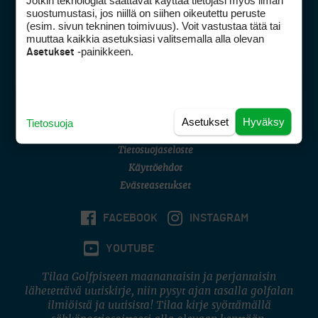
Jotkin teknologiat saattavat käyttää tietojasi myös ilman
Golfpisteen yhteystiedot
suostumustasi, jos niillä on siihen oikeutettu peruste
(esim. sivun tekninen toimivuus). Voit vastustaa tätä tai
DSA avoimuusraportti
muuttaa kaikkia asetuksiasi valitsemalla alla olevan
-painikkeen.
Asetukset
Asiakaspalvelu
Digipalvelut
(09) 156 6227
Avoinna ma–pe 8–16
Avoinna ma–pe 8–17
Asetukset
Hyväksy
Tietosuoja
(digi) digi@otavamedia.fi
Tietosuojaseloste
Käyttöehdot
Evästeasetukset
FACEBOOK
INSTAGRAM
YOUTUBE
Tilaa Golfpisteen maanantaisin ja perjantaisin
lähetettävä uutiskirje, niin pysyt ajan tasalla golfalan
ilmiöistä ja uutisista! Tilaa kirje syöttämällä