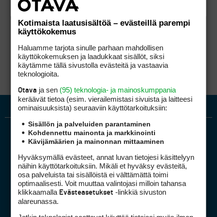
Kotimaista laatusisältöä – evästeillä parempi
käyttökokemus
Haluamme tarjota sinulle parhaan mahdollisen
käyttökokemuksen ja laadukkaat sisällöt, siksi
käytämme tällä sivustolla evästeitä ja vastaavia
teknologioita.
ja sen
(95) teknologia- ja mainoskumppania
Otava
keräävät tietoa (esim. vierailemis­tasi sivuista ja laitteesi
ominaisuuk­sista) seuraaviin käyttötarkoituksiin:
Sisällön ja palveluiden parantaminen
Kohdennettu mainonta ja markkinointi
Kävijämäärien ja mainonnan mittaaminen
Hyväksymällä evästeet, annat luvan tietojesi käsittelyyn
näihin käyttötarkoituksiin. Mikäli et hyväksy evästeitä,
osa palveluista tai sisällöistä ei välttämättä toimi
optimaalisesti. Voit muuttaa valintojasi milloin tahansa
Golfpiste mediakortti
klikkaamalla
-linkkiä sivuston
Evästeasetukset
Mediahinnasto
alareunassa.
Tietoa verkon kävijöistä