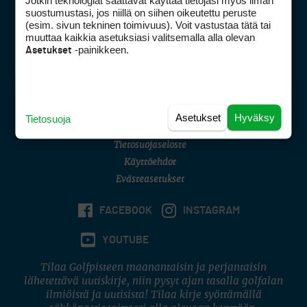
Jotkin teknologiat saattavat käyttää tietojasi myös ilman
Golfpisteen yhteystiedot
suostumustasi, jos niillä on siihen oikeutettu peruste
(esim. sivun tekninen toimivuus). Voit vastustaa tätä tai
DSA avoimuusraportti
muuttaa kaikkia asetuksiasi valitsemalla alla olevan
-painikkeen.
Asetukset
Asiakaspalvelu
Digipalvelut
(09) 156 6227
Avoinna ma–pe 8–16
Avoinna ma–pe 8–17
Asetukset
Hyväksy
Tietosuoja
(digi) digi@otavamedia.fi
Tietosuojaseloste
Käyttöehdot
Evästeasetukset
FACEBOOK
INSTAGRAM
YOUTUBE
Tilaa Golfpisteen maanantaisin ja perjantaisin
lähetettävä uutiskirje, niin pysyt ajan tasalla golfalan
ilmiöistä ja uutisista! Tilaa kirje syöttämällä