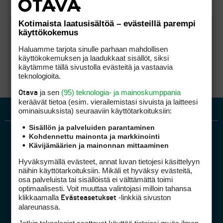
Kotimaista laatusisältöä – evästeillä parempi
käyttökokemus
Haluamme tarjota sinulle parhaan mahdollisen
käyttökokemuksen ja laadukkaat sisällöt, siksi
käytämme tällä sivustolla evästeitä ja vastaavia
teknologioita.
ja sen
(95) teknologia- ja mainoskumppania
Otava
keräävät tietoa (esim. vierailemis­tasi sivuista ja laitteesi
ominaisuuk­sista) seuraaviin käyttötarkoituksiin:
Sisällön ja palveluiden parantaminen
Kohdennettu mainonta ja markkinointi
Kävijämäärien ja mainonnan mittaaminen
Hyväksymällä evästeet, annat luvan tietojesi käsittelyyn
näihin käyttötarkoituksiin. Mikäli et hyväksy evästeitä,
osa palveluista tai sisällöistä ei välttämättä toimi
optimaalisesti. Voit muuttaa valintojasi milloin tahansa
Golfpiste mediakortti
klikkaamalla
-linkkiä sivuston
Evästeasetukset
Mediahinnasto
alareunassa.
Tietoa verkon kävijöistä