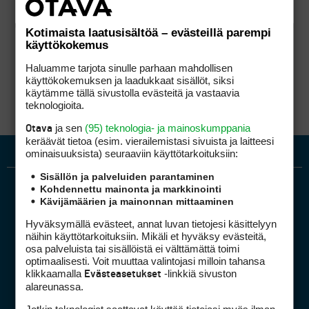
Kotimaista laatusisältöä – evästeillä parempi
käyttökokemus
Haluamme tarjota sinulle parhaan mahdollisen
käyttökokemuksen ja laadukkaat sisällöt, siksi
käytämme tällä sivustolla evästeitä ja vastaavia
teknologioita.
ja sen
(95) teknologia- ja mainoskumppania
Otava
keräävät tietoa (esim. vierailemis­tasi sivuista ja laitteesi
ominaisuuk­sista) seuraaviin käyttötarkoituksiin:
Sisällön ja palveluiden parantaminen
Kohdennettu mainonta ja markkinointi
Kävijämäärien ja mainonnan mittaaminen
Hyväksymällä evästeet, annat luvan tietojesi käsittelyyn
näihin käyttötarkoituksiin. Mikäli et hyväksy evästeitä,
osa palveluista tai sisällöistä ei välttämättä toimi
optimaalisesti. Voit muuttaa valintojasi milloin tahansa
Golfpiste mediakortti
klikkaamalla
-linkkiä sivuston
Evästeasetukset
Mediahinnasto
alareunassa.
Tietoa verkon kävijöistä