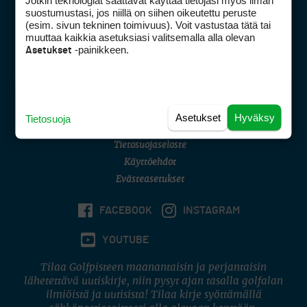
Jotkin teknologiat saattavat käyttää tietojasi myös ilman
Golfpisteen yhteystiedot
suostumustasi, jos niillä on siihen oikeutettu peruste
(esim. sivun tekninen toimivuus). Voit vastustaa tätä tai
DSA avoimuusraportti
muuttaa kaikkia asetuksiasi valitsemalla alla olevan
-painikkeen.
Asetukset
Asiakaspalvelu
Digipalvelut
(09) 156 6227
Avoinna ma–pe 8–16
Avoinna ma–pe 8–17
Asetukset
Hyväksy
Tietosuoja
(digi) digi@otavamedia.fi
Tietosuojaseloste
Käyttöehdot
Evästeasetukset
FACEBOOK
INSTAGRAM
YOUTUBE
Tilaa Golfpisteen maanantaisin ja perjantaisin
lähetettävä uutiskirje, niin pysyt ajan tasalla golfalan
ilmiöistä ja uutisista! Tilaa kirje syöttämällä