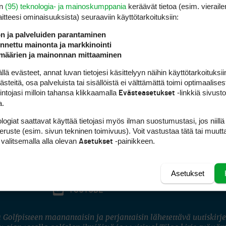
en
(95) teknologia- ja mainoskumppania
keräävät tietoa (esim. vieraile
laitteesi ominaisuuk­sista) seuraaviin käyttötarkoituksiin:
ön ja palveluiden parantaminen
nettu mainonta ja markkinointi
määrien ja mainonnan mittaaminen
 evästeet, annat luvan tietojesi käsittelyyn näihin käyttötarkoituksiin
teitä, osa palveluista tai sisällöistä ei välttämättä toimi optimaalisest
intojasi milloin tahansa klikkaamalla
-linkkiä sivust
Evästeasetukset
a.
logiat saattavat käyttää tietojasi myös ilman suostumustasi, jos niillä
peruste (esim. sivun tekninen toimivuus). Voit vastustaa tätä tai muutt
 valitsemalla alla olevan
-painikkeen.
Asetukset
Asetukset
FACEBOOK
INSTAGRAM
YOUTUBE
 Golfpisteen maanantaisin ja perjantaisin lähetettävä uutiskirje