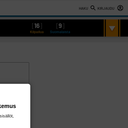
HAKU
KIRJAUDU
[
16
]
[
9
]
Kilpailua
Suomalaista
okemus
isällöt,