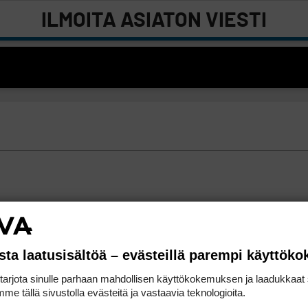
ILMOITA ASIATON VIESTI
sta laatusisältöä – evästeillä parempi käyttök
rjota sinulle parhaan mahdollisen käyttökokemuksen ja laadukkaat s
me tällä sivustolla evästeitä ja vastaavia teknologioita.