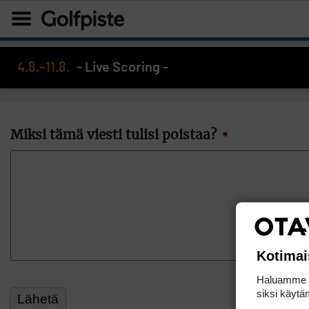
4.8.–11.8.
- Live Scoring -
Miksi tämä viesti tulisi poistaa?
*
Kotimai
Haluamme ta
siksi käytäm