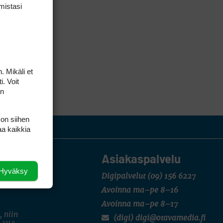
mis­tasi
. Mikäli et
i. Voit
on
 on siihen
aa kaikkia
Asiakaspalvelu
Hyväksy
Digipalvelut
(09) 156 6227
Avoinna ma–pe 8–16
Avoinna ma–pe 8–17
, niin
(digi) digi@otavamedia.fi