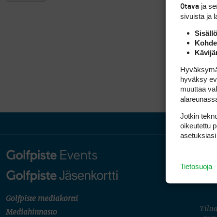
ja s
Otava
sivuista ja 
Sisäll
Kohden
Kävijä
Hyväksymällä
hyväksy eväs
muuttaa val
alareunass
Jotkin tekno
oikeutettu 
asetuksiasi
Tietosuoja
Golfpiste mediakortti
Tilaa
Mediahinnasto