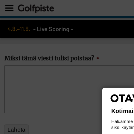
4.8.–11.8.
- Live Scoring -
Miksi tämä viesti tulisi poistaa?
*
Kotimai
Haluamme ta
siksi käytäm