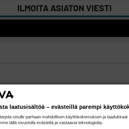
ILMOITA ASIATON VIESTI
sta laatusisältöä – evästeillä parempi käyttök
rjota sinulle parhaan mahdollisen käyttökokemuksen ja laadukkaat s
me tällä sivustolla evästeitä ja vastaavia teknologioita.