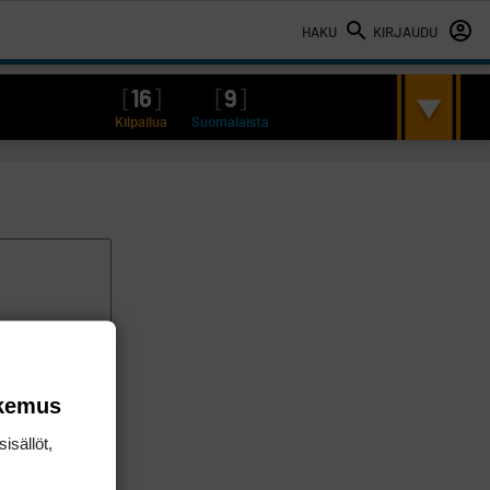
HAKU
KIRJAUDU
[
16
]
[
9
]
Kilpailua
Suomalaista
okemus
isällöt,