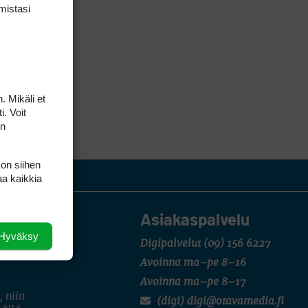
mis­tasi
. Mikäli et
i. Voit
on
 on siihen
aa kaikkia
Asiakaspalvelu
Hyväksy
Digipalvelut
(09) 156 6227
Avoinna ma–pe 8–16
Avoinna ma–pe 8–17
, niin
(digi) digi@otavamedia.fi