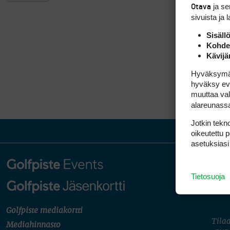
ja s
Otava
sivuista ja 
Sisäll
Kohden
Kävijä
Hyväksymällä
hyväksy eväs
muuttaa val
alareunass
Jotkin tekno
oikeutettu 
asetuksiasi
Tietosuoja
Golfpiste mediakortti
Tilaa
Mediahinnasto