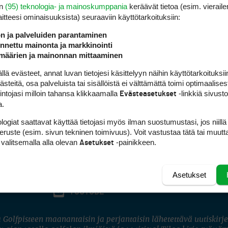
en
(95) teknologia- ja mainoskumppania
keräävät tietoa (esim. vieraile
laitteesi ominaisuuk­sista) seuraaviin käyttötarkoituksiin:
ön ja palveluiden parantaminen
nettu mainonta ja markkinointi
määrien ja mainonnan mittaaminen
 evästeet, annat luvan tietojesi käsittelyyn näihin käyttötarkoituksiin
teitä, osa palveluista tai sisällöistä ei välttämättä toimi optimaalisest
intojasi milloin tahansa klikkaamalla
-linkkiä sivust
Evästeasetukset
a.
logiat saattavat käyttää tietojasi myös ilman suostumustasi, jos niillä
peruste (esim. sivun tekninen toimivuus). Voit vastustaa tätä tai muutt
 valitsemalla alla olevan
-painikkeen.
Asetukset
Asetukset
FACEBOOK
INSTAGRAM
YOUTUBE
 Golfpisteen maanantaisin ja perjantaisin lähetettävä uutiskirje