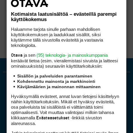
Kotimaista laatusisältöä – evästeillä parempi
käyttökokemus
Haluamme tarjota sinulle parhaan mahdollisen
käyttökokemuksen ja laadukkaat sisällöt, siksi
käytämme tällä sivustolla evästeitä ja vastaavia
teknologioita.
ja sen
(95) teknologia- ja mainoskumppania
Otava
keräävät tietoa (esim. vierailemis­tasi sivuista ja laitteesi
ominaisuuk­sista) seuraaviin käyttötarkoituksiin:
Sisällön ja palveluiden parantaminen
Kohdennettu mainonta ja markkinointi
Kävijämäärien ja mainonnan mittaaminen
Hyväksymällä evästeet, annat luvan tietojesi käsittelyyn
näihin käyttötarkoituksiin. Mikäli et hyväksy evästeitä,
osa palveluista tai sisällöistä ei välttämättä toimi
optimaalisesti. Voit muuttaa valintojasi milloin tahansa
Golfpiste mediakortti
klikkaamalla
-linkkiä sivuston
Evästeasetukset
Mediahinnasto
alareunassa.
Tietoa verkon kävijöistä