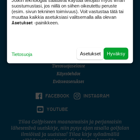
Jotkin teknologiat saattavat käyttää tietojasi myös ilman
Golfpisteen yhteystiedot
suostumustasi, jos niillä on siihen oikeutettu peruste
(esim. sivun tekninen toimivuus). Voit vastustaa tätä tai
DSA avoimuusraportti
muuttaa kaikkia asetuksiasi valitsemalla alla olevan
-painikkeen.
Asetukset
Asiakaspalvelu
Digipalvelut
(09) 156 6227
Avoinna ma–pe 8–16
Avoinna ma–pe 8–17
Asetukset
Hyväksy
Tietosuoja
(digi) digi@otavamedia.fi
Tietosuojaseloste
Käyttöehdot
Evästeasetukset
FACEBOOK
INSTAGRAM
YOUTUBE
Tilaa Golfpisteen maanantaisin ja perjantaisin
lähetettävä uutiskirje, niin pysyt ajan tasalla golfalan
ilmiöistä ja uutisista! Tilaa kirje syöttämällä