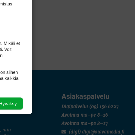
mis­tasi
. Mikäli et
i. Voit
on
 on siihen
aa kaikkia
Asiakaspalvelu
Hyväksy
Digipalvelut
(09) 156 6227
Avoinna ma–pe 8–16
Avoinna ma–pe 8–17
, niin
(digi) digi@otavamedia.fi