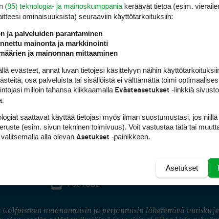
en
(95) teknologia- ja mainoskumppania
keräävät tietoa (esim. vieraile
laitteesi ominaisuuk­sista) seuraaviin käyttötarkoituksiin:
ön ja palveluiden parantaminen
nettu mainonta ja markkinointi
määrien ja mainonnan mittaaminen
 evästeet, annat luvan tietojesi käsittelyyn näihin käyttötarkoituksiin
teitä, osa palveluista tai sisällöistä ei välttämättä toimi optimaalisest
intojasi milloin tahansa klikkaamalla
-linkkiä sivust
Evästeasetukset
a.
logiat saattavat käyttää tietojasi myös ilman suostumustasi, jos niillä
peruste (esim. sivun tekninen toimivuus). Voit vastustaa tätä tai muutt
 valitsemalla alla olevan
-painikkeen.
Asetukset
Asetukset
FACEBOOK
INSTAGRAM
YOUTUBE
 Golfpisteen maanantaisin ja perjantaisin lähetettävä uutiskirje