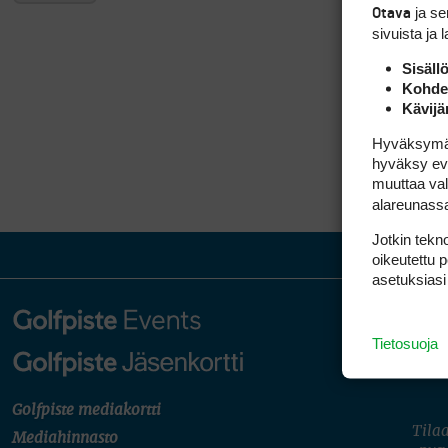
ja s
Otava
sivuista ja 
Sisäll
Kohden
Kävijä
Hyväksymällä
hyväksy eväs
muuttaa val
alareunass
Jotkin tekno
oikeutettu 
asetuksiasi
Tietosuoja
Golfpiste mediakortti
Tilaa
Mediahinnasto