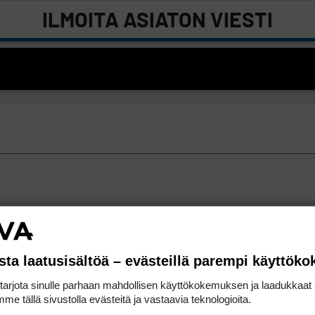
ILMOITA ASIATON VIESTI
sta laatusisältöä – evästeillä parempi käyttök
rjota sinulle parhaan mahdollisen käyttökokemuksen ja laadukkaat s
me tällä sivustolla evästeitä ja vastaavia teknologioita.