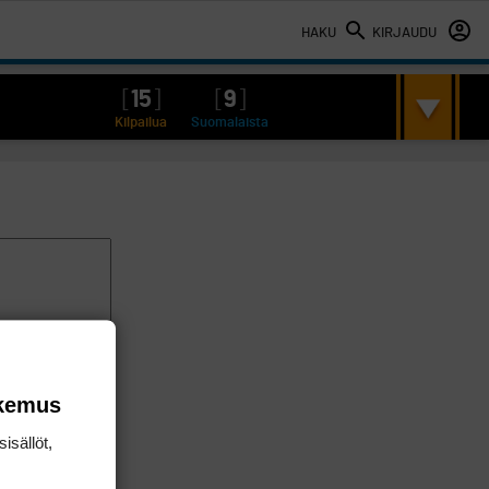
HAKU
KIRJAUDU
[
15
]
[
9
]
Kilpailua
Suomalaista
okemus
isällöt,