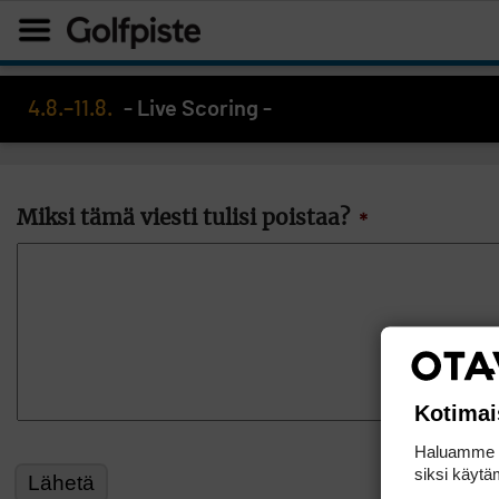
4.8.–11.8.
- Live Scoring -
Miksi tämä viesti tulisi poistaa?
*
Kotimai
Haluamme ta
siksi käytäm