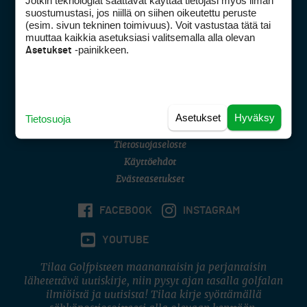
Jotkin teknologiat saattavat käyttää tietojasi myös ilman
Golfpisteen yhteystiedot
suostumustasi, jos niillä on siihen oikeutettu peruste
(esim. sivun tekninen toimivuus). Voit vastustaa tätä tai
DSA avoimuusraportti
muuttaa kaikkia asetuksiasi valitsemalla alla olevan
-painikkeen.
Asetukset
Asiakaspalvelu
Digipalvelut
(09) 156 6227
Avoinna ma–pe 8–16
Avoinna ma–pe 8–17
Asetukset
Hyväksy
Tietosuoja
(digi) digi@otavamedia.fi
Tietosuojaseloste
Käyttöehdot
Evästeasetukset
FACEBOOK
INSTAGRAM
YOUTUBE
Tilaa Golfpisteen maanantaisin ja perjantaisin
lähetettävä uutiskirje, niin pysyt ajan tasalla golfalan
ilmiöistä ja uutisista! Tilaa kirje syöttämällä