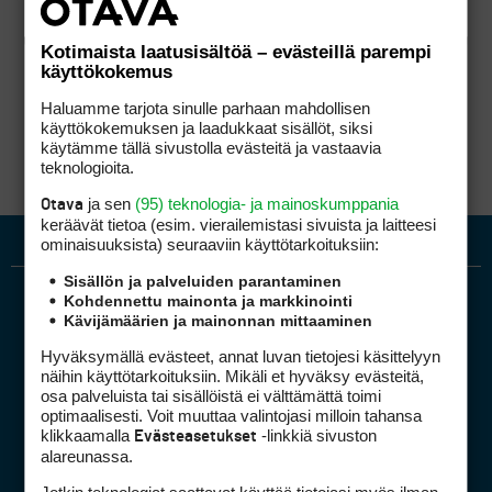
Kotimaista laatusisältöä – evästeillä parempi
käyttökokemus
Haluamme tarjota sinulle parhaan mahdollisen
käyttökokemuksen ja laadukkaat sisällöt, siksi
käytämme tällä sivustolla evästeitä ja vastaavia
teknologioita.
ja sen
(95) teknologia- ja mainoskumppania
Otava
keräävät tietoa (esim. vierailemis­tasi sivuista ja laitteesi
ominaisuuk­sista) seuraaviin käyttötarkoituksiin:
Sisällön ja palveluiden parantaminen
Kohdennettu mainonta ja markkinointi
Kävijämäärien ja mainonnan mittaaminen
Hyväksymällä evästeet, annat luvan tietojesi käsittelyyn
näihin käyttötarkoituksiin. Mikäli et hyväksy evästeitä,
osa palveluista tai sisällöistä ei välttämättä toimi
optimaalisesti. Voit muuttaa valintojasi milloin tahansa
Golfpiste mediakortti
klikkaamalla
-linkkiä sivuston
Evästeasetukset
Mediahinnasto
alareunassa.
Tietoa verkon kävijöistä