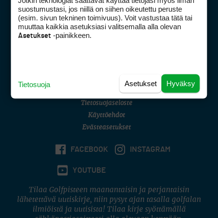
Jotkin teknologiat saattavat käyttää tietojasi myös ilman
Golfpisteen yhteystiedot
suostumustasi, jos niillä on siihen oikeutettu peruste
(esim. sivun tekninen toimivuus). Voit vastustaa tätä tai
DSA avoimuusraportti
muuttaa kaikkia asetuksiasi valitsemalla alla olevan
-painikkeen.
Asetukset
Asiakaspalvelu
Digipalvelut
(09) 156 6227
Avoinna ma–pe 8–16
Avoinna ma–pe 8–17
Asetukset
Hyväksy
Tietosuoja
(digi) digi@otavamedia.fi
Tietosuojaseloste
Käyttöehdot
Evästeasetukset
FACEBOOK
INSTAGRAM
YOUTUBE
Tilaa Golfpisteen maanantaisin ja perjantaisin
lähetettävä uutiskirje, niin pysyt ajan tasalla golfalan
ilmiöistä ja uutisista! Tilaa kirje syöttämällä