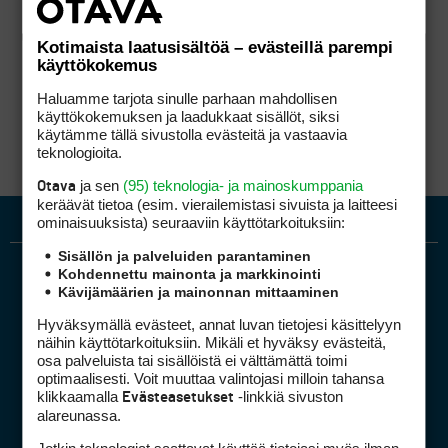
Kotimaista laatusisältöä – evästeillä parempi
käyttökokemus
Haluamme tarjota sinulle parhaan mahdollisen
käyttökokemuksen ja laadukkaat sisällöt, siksi
käytämme tällä sivustolla evästeitä ja vastaavia
teknologioita.
ja sen
(95) teknologia- ja mainoskumppania
Otava
keräävät tietoa (esim. vierailemis­tasi sivuista ja laitteesi
ominaisuuk­sista) seuraaviin käyttötarkoituksiin:
Sisällön ja palveluiden parantaminen
Kohdennettu mainonta ja markkinointi
Kävijämäärien ja mainonnan mittaaminen
Hyväksymällä evästeet, annat luvan tietojesi käsittelyyn
näihin käyttötarkoituksiin. Mikäli et hyväksy evästeitä,
osa palveluista tai sisällöistä ei välttämättä toimi
optimaalisesti. Voit muuttaa valintojasi milloin tahansa
Golfpiste mediakortti
klikkaamalla
-linkkiä sivuston
Evästeasetukset
Mediahinnasto
alareunassa.
Tietoa verkon kävijöistä