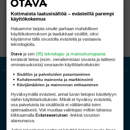
Kotimaista laatusisältöä – evästeillä parempi
käyttökokemus
Haluamme tarjota sinulle parhaan mahdollisen
käyttökokemuksen ja laadukkaat sisällöt, siksi
käytämme tällä sivustolla evästeitä ja vastaavia
teknologioita.
ja sen
(95) teknologia- ja mainoskumppania
Otava
keräävät tietoa (esim. vierailemis­tasi sivuista ja laitteesi
ominaisuuk­sista) seuraaviin käyttötarkoituksiin:
Sisällön ja palveluiden parantaminen
Kohdennettu mainonta ja markkinointi
Kävijämäärien ja mainonnan mittaaminen
Hyväksymällä evästeet, annat luvan tietojesi käsittelyyn
näihin käyttötarkoituksiin. Mikäli et hyväksy evästeitä,
osa palveluista tai sisällöistä ei välttämättä toimi
optimaalisesti. Voit muuttaa valintojasi milloin tahansa
Golfpiste mediakortti
klikkaamalla
-linkkiä sivuston
Evästeasetukset
Mediahinnasto
alareunassa.
Tietoa verkon kävijöistä