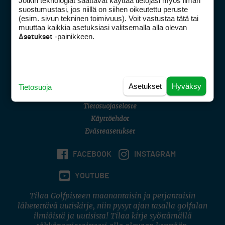
Jotkin teknologiat saattavat käyttää tietojasi myös ilman
Golfpisteen yhteystiedot
suostumustasi, jos niillä on siihen oikeutettu peruste
(esim. sivun tekninen toimivuus). Voit vastustaa tätä tai
DSA avoimuusraportti
muuttaa kaikkia asetuksiasi valitsemalla alla olevan
-painikkeen.
Asetukset
Asiakaspalvelu
Digipalvelut
(09) 156 6227
Avoinna ma–pe 8–16
Avoinna ma–pe 8–17
Asetukset
Hyväksy
Tietosuoja
(digi) digi@otavamedia.fi
Tietosuojaseloste
Käyttöehdot
Evästeasetukset
FACEBOOK
INSTAGRAM
YOUTUBE
Tilaa Golfpisteen maanantaisin ja perjantaisin
lähetettävä uutiskirje, niin pysyt ajan tasalla golfalan
ilmiöistä ja uutisista! Tilaa kirje syöttämällä