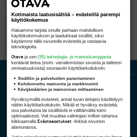
Kotimaista laatusisältöä – evästeillä parempi
käyttökokemus
Haluamme tarjota sinulle parhaan mahdollisen
käyttökokemuksen ja laadukkaat sisällöt, siksi
käytämme tällä sivustolla evästeitä ja vastaavia
teknologioita.
ja sen
(95) teknologia- ja mainoskumppania
Otava
keräävät tietoa (esim. vierailemis­tasi sivuista ja laitteesi
ominaisuuk­sista) seuraaviin käyttötarkoituksiin:
Sisällön ja palveluiden parantaminen
Kohdennettu mainonta ja markkinointi
Kävijämäärien ja mainonnan mittaaminen
Hyväksymällä evästeet, annat luvan tietojesi käsittelyyn
näihin käyttötarkoituksiin. Mikäli et hyväksy evästeitä,
osa palveluista tai sisällöistä ei välttämättä toimi
optimaalisesti. Voit muuttaa valintojasi milloin tahansa
Golfpiste mediakortti
klikkaamalla
-linkkiä sivuston
Evästeasetukset
Mediahinnasto
alareunassa.
Tietoa verkon kävijöistä