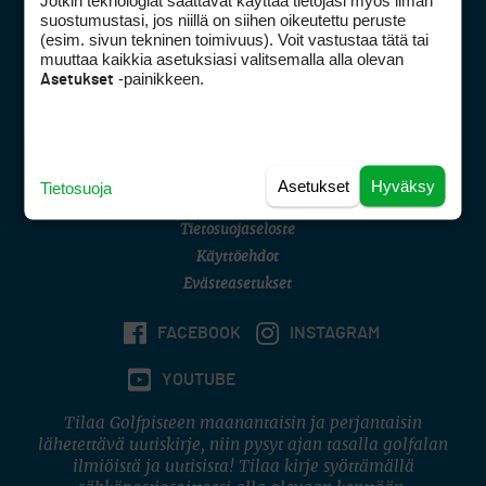
Jotkin teknologiat saattavat käyttää tietojasi myös ilman
Golfpisteen yhteystiedot
suostumustasi, jos niillä on siihen oikeutettu peruste
(esim. sivun tekninen toimivuus). Voit vastustaa tätä tai
DSA avoimuusraportti
muuttaa kaikkia asetuksiasi valitsemalla alla olevan
-painikkeen.
Asetukset
Asiakaspalvelu
Digipalvelut
(09) 156 6227
Avoinna ma–pe 8–16
Avoinna ma–pe 8–17
Asetukset
Hyväksy
Tietosuoja
(digi) digi@otavamedia.fi
Tietosuojaseloste
Käyttöehdot
Evästeasetukset
FACEBOOK
INSTAGRAM
YOUTUBE
Tilaa Golfpisteen maanantaisin ja perjantaisin
lähetettävä uutiskirje, niin pysyt ajan tasalla golfalan
ilmiöistä ja uutisista! Tilaa kirje syöttämällä