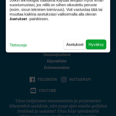
Jotkin teknologiat saattavat käyttää tietojasi myös ilman
Golfpisteen yhteystiedot
suostumustasi, jos niillä on siihen oikeutettu peruste
(esim. sivun tekninen toimivuus). Voit vastustaa tätä tai
DSA avoimuusraportti
muuttaa kaikkia asetuksiasi valitsemalla alla olevan
-painikkeen.
Asetukset
Asiakaspalvelu
Digipalvelut
(09) 156 6227
Avoinna ma–pe 8–16
Avoinna ma–pe 8–17
Asetukset
Hyväksy
Tietosuoja
(digi) digi@otavamedia.fi
Tietosuojaseloste
Käyttöehdot
Evästeasetukset
FACEBOOK
INSTAGRAM
YOUTUBE
Tilaa Golfpisteen maanantaisin ja perjantaisin
lähetettävä uutiskirje, niin pysyt ajan tasalla golfalan
ilmiöistä ja uutisista! Tilaa kirje syöttämällä