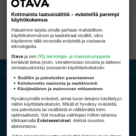
Kotimaista laatusisältöä – evästeillä parempi
käyttökokemus
Haluamme tarjota sinulle parhaan mahdollisen
käyttökokemuksen ja laadukkaat sisällöt, siksi
käytämme tällä sivustolla evästeitä ja vastaavia
teknologioita.
ja sen
(95) teknologia- ja mainoskumppania
Otava
keräävät tietoa (esim. vierailemis­tasi sivuista ja laitteesi
ominaisuuk­sista) seuraaviin käyttötarkoituksiin:
Sisällön ja palveluiden parantaminen
Kohdennettu mainonta ja markkinointi
Kävijämäärien ja mainonnan mittaaminen
Hyväksymällä evästeet, annat luvan tietojesi käsittelyyn
näihin käyttötarkoituksiin. Mikäli et hyväksy evästeitä,
osa palveluista tai sisällöistä ei välttämättä toimi
optimaalisesti. Voit muuttaa valintojasi milloin tahansa
Golfpiste mediakortti
klikkaamalla
-linkkiä sivuston
Evästeasetukset
Mediahinnasto
alareunassa.
Tietoa verkon kävijöistä