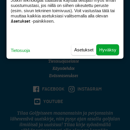
Jotkin teknologiat saattavat käyttää tietojasi myös ilman
Golfpisteen yhteystiedot
suostumustasi, jos niillä on siihen oikeutettu peruste
(esim. sivun tekninen toimivuus). Voit vastustaa tätä tai
DSA avoimuusraportti
muuttaa kaikkia asetuksiasi valitsemalla alla olevan
-painikkeen.
Asetukset
Asiakaspalvelu
Digipalvelut
(09) 156 6227
Avoinna ma–pe 8–16
Avoinna ma–pe 8–17
Asetukset
Hyväksy
Tietosuoja
(digi) digi@otavamedia.fi
Tietosuojaseloste
Käyttöehdot
Evästeasetukset
FACEBOOK
INSTAGRAM
YOUTUBE
Tilaa Golfpisteen maanantaisin ja perjantaisin
lähetettävä uutiskirje, niin pysyt ajan tasalla golfalan
ilmiöistä ja uutisista! Tilaa kirje syöttämällä