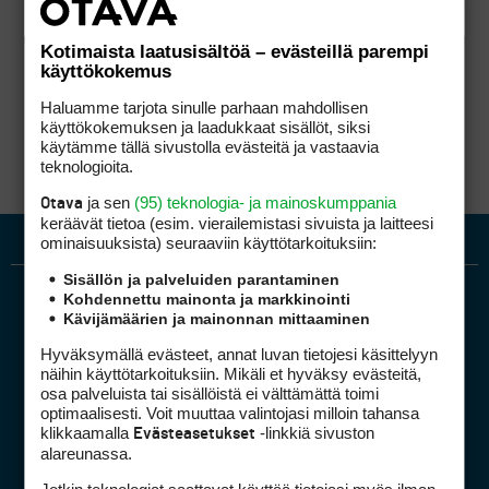
Kotimaista laatusisältöä – evästeillä parempi
käyttökokemus
Haluamme tarjota sinulle parhaan mahdollisen
käyttökokemuksen ja laadukkaat sisällöt, siksi
käytämme tällä sivustolla evästeitä ja vastaavia
teknologioita.
ja sen
(95) teknologia- ja mainoskumppania
Otava
keräävät tietoa (esim. vierailemis­tasi sivuista ja laitteesi
ominaisuuk­sista) seuraaviin käyttötarkoituksiin:
Sisällön ja palveluiden parantaminen
Kohdennettu mainonta ja markkinointi
Kävijämäärien ja mainonnan mittaaminen
Hyväksymällä evästeet, annat luvan tietojesi käsittelyyn
näihin käyttötarkoituksiin. Mikäli et hyväksy evästeitä,
osa palveluista tai sisällöistä ei välttämättä toimi
optimaalisesti. Voit muuttaa valintojasi milloin tahansa
Golfpiste mediakortti
klikkaamalla
-linkkiä sivuston
Evästeasetukset
Mediahinnasto
alareunassa.
Tietoa verkon kävijöistä