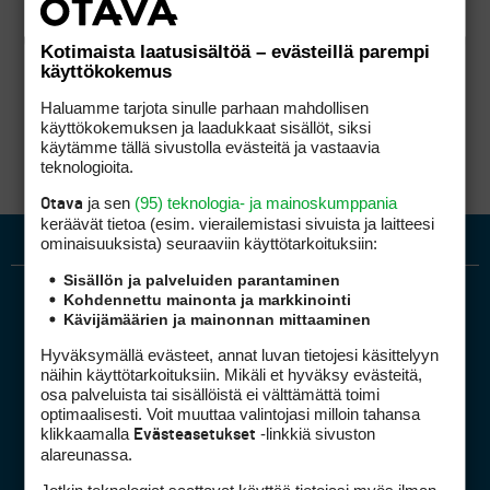
Kotimaista laatusisältöä – evästeillä parempi
käyttökokemus
Haluamme tarjota sinulle parhaan mahdollisen
käyttökokemuksen ja laadukkaat sisällöt, siksi
käytämme tällä sivustolla evästeitä ja vastaavia
teknologioita.
ja sen
(95) teknologia- ja mainoskumppania
Otava
keräävät tietoa (esim. vierailemis­tasi sivuista ja laitteesi
ominaisuuk­sista) seuraaviin käyttötarkoituksiin:
Sisällön ja palveluiden parantaminen
Kohdennettu mainonta ja markkinointi
Kävijämäärien ja mainonnan mittaaminen
Hyväksymällä evästeet, annat luvan tietojesi käsittelyyn
näihin käyttötarkoituksiin. Mikäli et hyväksy evästeitä,
osa palveluista tai sisällöistä ei välttämättä toimi
optimaalisesti. Voit muuttaa valintojasi milloin tahansa
Golfpiste mediakortti
klikkaamalla
-linkkiä sivuston
Evästeasetukset
Mediahinnasto
alareunassa.
Tietoa verkon kävijöistä