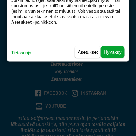
Jotkin teknologiat saattavat käyttää tietojasi myös ilman
Golfpisteen yhteystiedot
suostumustasi, jos niillä on siihen oikeutettu peruste
(esim. sivun tekninen toimivuus). Voit vastustaa tätä tai
DSA avoimuusraportti
muuttaa kaikkia asetuksiasi valitsemalla alla olevan
-painikkeen.
Asetukset
Asiakaspalvelu
Digipalvelut
(09) 156 6227
Avoinna ma–pe 8–16
Avoinna ma–pe 8–17
Asetukset
Hyväksy
Tietosuoja
(digi) digi@otavamedia.fi
Tietosuojaseloste
Käyttöehdot
Evästeasetukset
FACEBOOK
INSTAGRAM
YOUTUBE
Tilaa Golfpisteen maanantaisin ja perjantaisin
lähetettävä uutiskirje, niin pysyt ajan tasalla golfalan
ilmiöistä ja uutisista! Tilaa kirje syöttämällä