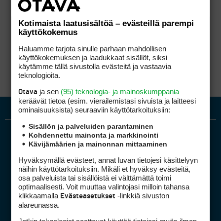
Kotimaista laatusisältöä – evästeillä parempi
käyttökokemus
Haluamme tarjota sinulle parhaan mahdollisen
käyttökokemuksen ja laadukkaat sisällöt, siksi
käytämme tällä sivustolla evästeitä ja vastaavia
teknologioita.
ja sen
(95) teknologia- ja mainoskumppania
Otava
keräävät tietoa (esim. vierailemis­tasi sivuista ja laitteesi
ominaisuuk­sista) seuraaviin käyttötarkoituksiin:
Sisällön ja palveluiden parantaminen
Kohdennettu mainonta ja markkinointi
Kävijämäärien ja mainonnan mittaaminen
Hyväksymällä evästeet, annat luvan tietojesi käsittelyyn
näihin käyttötarkoituksiin. Mikäli et hyväksy evästeitä,
osa palveluista tai sisällöistä ei välttämättä toimi
optimaalisesti. Voit muuttaa valintojasi milloin tahansa
Golfpiste mediakortti
klikkaamalla
-linkkiä sivuston
Evästeasetukset
Mediahinnasto
alareunassa.
Tietoa verkon kävijöistä