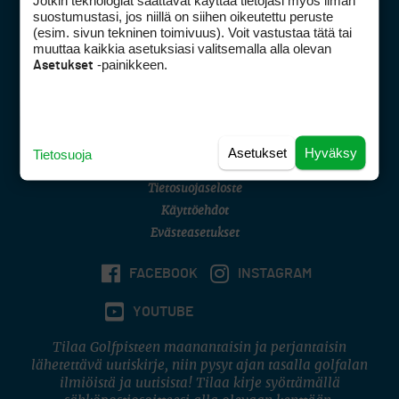
Jotkin teknologiat saattavat käyttää tietojasi myös ilman
Golfpisteen yhteystiedot
suostumustasi, jos niillä on siihen oikeutettu peruste
(esim. sivun tekninen toimivuus). Voit vastustaa tätä tai
DSA avoimuusraportti
muuttaa kaikkia asetuksiasi valitsemalla alla olevan
-painikkeen.
Asetukset
Asiakaspalvelu
Digipalvelut
(09) 156 6227
Avoinna ma–pe 8–16
Avoinna ma–pe 8–17
Asetukset
Hyväksy
Tietosuoja
(digi) digi@otavamedia.fi
Tietosuojaseloste
Käyttöehdot
Evästeasetukset
FACEBOOK
INSTAGRAM
YOUTUBE
Tilaa Golfpisteen maanantaisin ja perjantaisin
lähetettävä uutiskirje, niin pysyt ajan tasalla golfalan
ilmiöistä ja uutisista! Tilaa kirje syöttämällä