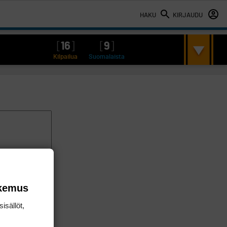
HAKU
KIRJAUDU
[
16
]
[
9
]
Kilpailua
Suomalaista
okemus
isällöt,