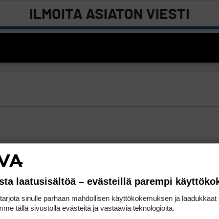
ILMOITA ASIATON VIESTI
sta laatusisältöä – evästeillä parempi käyttök
rjota sinulle parhaan mahdollisen käyttökokemuksen ja laadukkaat s
me tällä sivustolla evästeitä ja vastaavia teknologioita.