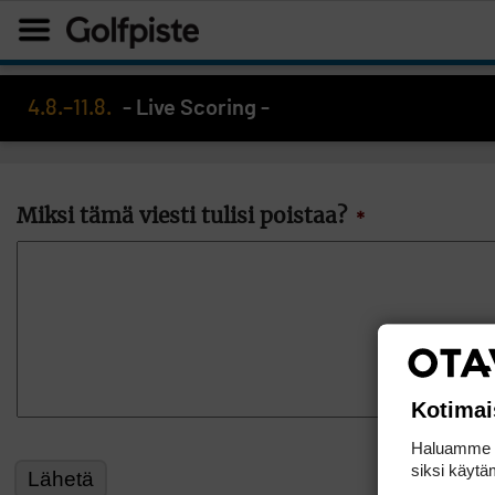
4.8.–11.8.
- Live Scoring -
Miksi tämä viesti tulisi poistaa?
*
Kotimai
Haluamme ta
siksi käytäm