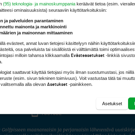
en
(95) teknologia- ja mainoskumppania
keräävät tietoa (esim. vieraile
laitteesi ominaisuuk­sista) seuraaviin käyttötarkoituksiin:
ön ja palveluiden parantaminen
nettu mainonta ja markkinointi
määrien ja mainonnan mittaaminen
 evästeet, annat luvan tietojesi käsittelyyn näihin käyttötarkoituksiin
teitä, osa palveluista tai sisällöistä ei välttämättä toimi optimaalisest
intojasi milloin tahansa klikkaamalla
-linkkiä sivust
Evästeasetukset
a.
logiat saattavat käyttää tietojasi myös ilman suostumustasi, jos niillä
peruste (esim. sivun tekninen toimivuus). Voit vastustaa tätä tai muutt
 valitsemalla alla olevan
-painikkeen.
Asetukset
Asetukset
FACEBOOK
INSTAGRAM
YOUTUBE
 Golfpisteen maanantaisin ja perjantaisin lähetettävä uutiskirje