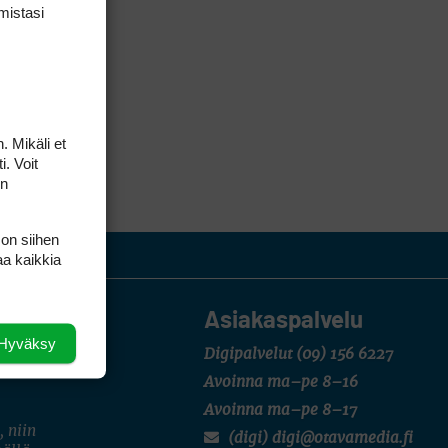
mis­tasi
. Mikäli et
i. Voit
on
 on siihen
aa kaikkia
Asiakaspalvelu
Hyväksy
Digipalvelut
(09) 156 6227
Avoinna ma–pe 8–16
Avoinna ma–pe 8–17
, niin
(digi) digi@otavamedia.fi