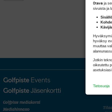
ja s
Otava
sivuista ja 
Sisäll
Kohden
Kävijä
Hyväksymällä
hyväksy eväs
muuttaa val
alareunass
Jotkin tekno
oikeutettu 
asetuksiasi
Tietosuoja
Golfpiste mediakortti
Tilaa
Mediahinnasto