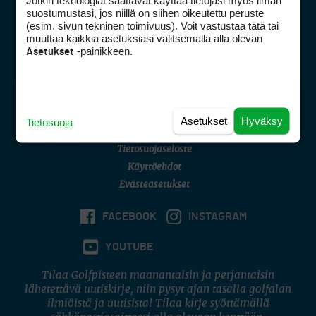
Jotkin teknologiat saattavat käyttää tietojasi myös ilman
Golfpisteen yhteystiedot
suostumustasi, jos niillä on siihen oikeutettu peruste
(esim. sivun tekninen toimivuus). Voit vastustaa tätä tai
DSA avoimuusraportti
muuttaa kaikkia asetuksiasi valitsemalla alla olevan
-painikkeen.
Asetukset
Asiakaspalvelu
Digipalvelut
(09) 156 6227
Avoinna ma–pe 8–16
Avoinna ma–pe 8–17
Asetukset
Hyväksy
Tietosuoja
(digi) digi@otavamedia.fi
Tietosuojaseloste
Käyttöehdot
Evästeasetukset
FACEBOOK
INSTAGRAM
YOUTUBE
Tilaa Golfpisteen maanantaisin ja perjantaisin
lähetettävä uutiskirje, niin pysyt ajan tasalla golfalan
ilmiöistä ja uutisista! Tilaa kirje syöttämällä