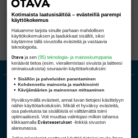
Kotimaista laatusisältöä – evästeillä parempi
käyttökokemus
Haluamme tarjota sinulle parhaan mahdollisen
käyttökokemuksen ja laadukkaat sisällöt, siksi
käytämme tällä sivustolla evästeitä ja vastaavia
teknologioita.
ja sen
(95) teknologia- ja mainoskumppania
Otava
keräävät tietoa (esim. vierailemis­tasi sivuista ja laitteesi
ominaisuuk­sista) seuraaviin käyttötarkoituksiin:
Sisällön ja palveluiden parantaminen
Kohdennettu mainonta ja markkinointi
Kävijämäärien ja mainonnan mittaaminen
Hyväksymällä evästeet, annat luvan tietojesi käsittelyyn
näihin käyttötarkoituksiin. Mikäli et hyväksy evästeitä,
osa palveluista tai sisällöistä ei välttämättä toimi
optimaalisesti. Voit muuttaa valintojasi milloin tahansa
Golfpiste mediakortti
klikkaamalla
-linkkiä sivuston
Evästeasetukset
Mediahinnasto
alareunassa.
Tietoa verkon kävijöistä