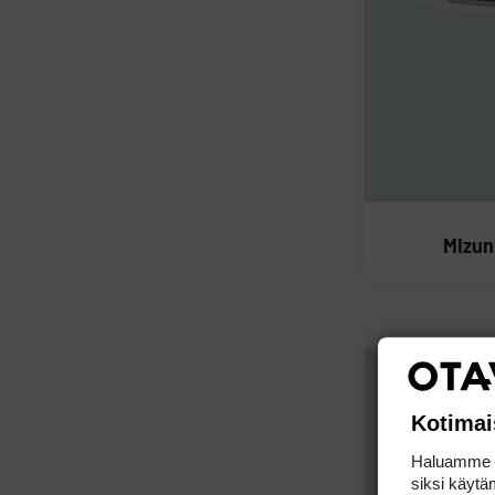
Mizun
Kotimai
Haluamme ta
siksi käytäm