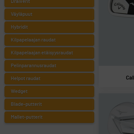
Draiverit
Väyläpuut
Hybridit
Kilpapelaajan raudat
Kilpapelaajan etäisyysraudat
Pelinparannusraudat
Cal
Helpot raudat
Wedget
Blade-putterit
Mallet-putterit