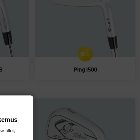
B
Ping I500
okemus
isällöt,