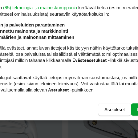
en
(95) teknologia- ja mainoskumppania
keräävät tietoa (esim. vieraile
laitteesi ominaisuuk­sista) seuraaviin käyttötarkoituksiin:
ön ja palveluiden parantaminen
nettu mainonta ja markkinointi
määrien ja mainonnan mittaaminen
 evästeet, annat luvan tietojesi käsittelyyn näihin käyttötarkoituksiin
teitä, osa palveluista tai sisällöistä ei välttämättä toimi optimaalisest
intojasi milloin tahansa klikkaamalla
-linkkiä sivust
Evästeasetukset
a.
G 0311 P GEN3
TaylorMade P790 (2
logiat saattavat käyttää tietojasi myös ilman suostumustasi, jos niillä
peruste (esim. sivun tekninen toimivuus). Voit vastustaa tätä tai muutt
 valitsemalla alla olevan
-painikkeen.
Asetukset
Asetukset