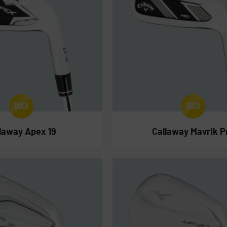
laway Apex 19
Callaway Mavrik P