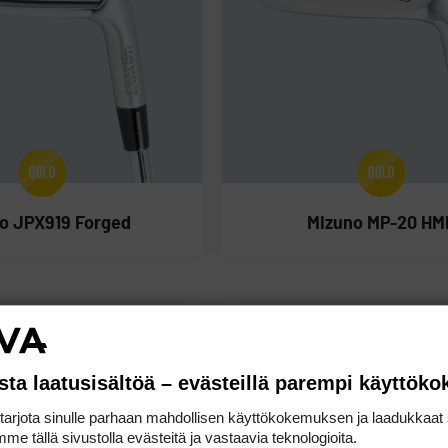
o JPX919 Forged
Mizuno MP-20 HM
sta laatusisältöä – evästeillä parempi käyttök
rjota sinulle parhaan mahdollisen käyttökokemuksen ja laadukkaat s
me tällä sivustolla evästeitä ja vastaavia teknologioita.