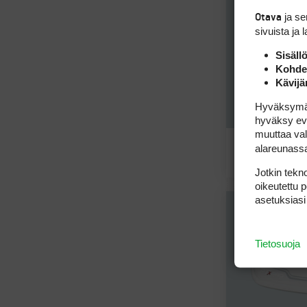
ja s
Otava
sivuista ja 
Sisäll
Kohden
Kävijä
Hyväksymällä
hyväksy eväs
muuttaa val
alareunass
PX
Jotkin tekno
oikeutettu 
asetuksiasi
Tietosuoja