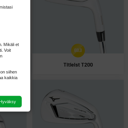
mis­tasi
. Mikäli et
i. Voit
on
019)
Titleist T200
 on siihen
aa kaikkia
Hyväksy