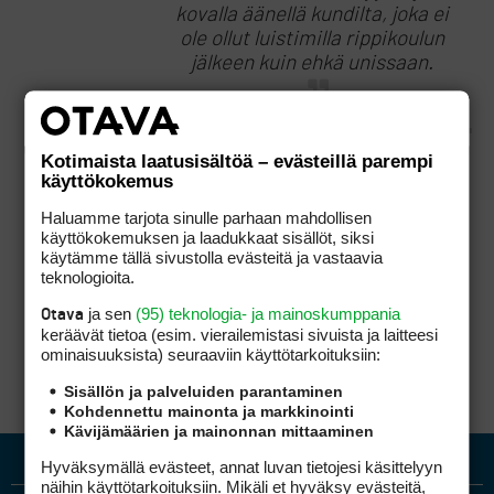
kovalla äänellä kundilta, joka ei
ole ollut luistimilla rippikoulun
jälkeen kuin ehkä unissaan.
Kotimaista laatusisältöä – evästeillä parempi
käyttökokemus
Totta tämäkin
Haluamme tarjota sinulle parhaan mahdollisen
käyttökokemuksen ja laadukkaat sisällöt, siksi
Ei lienee sattumaa että länsinaapurissa
käytämme tällä sivustolla evästeitä ja vastaavia
nimenomaan lätkänpelaaja on tehnyt mittavan
teknologioita.
työn kun golfista tuli hyväksyttävä puheenaihe
Arlandan suhareiden kesken taksijonossa.
ja sen
(95) teknologia- ja mainoskumppania
Otava
keräävät tietoa (esim. vierailemis­tasi sivuista ja laitteesi
ominaisuuk­sista) seuraaviin käyttötarkoituksiin:
Sisällön ja palveluiden parantaminen
Kohdennettu mainonta ja markkinointi
Kävijämäärien ja mainonnan mittaaminen
Hyväksymällä evästeet, annat luvan tietojesi käsittelyyn
näihin käyttötarkoituksiin. Mikäli et hyväksy evästeitä,