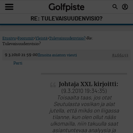
RE: TULEVAISUUDENVISIO?
Etusivu
›
Foorumit
›
Yleistä
›
Tulevaisuudenvisio?
›
Re:
Tulevaisuudenvisio?
9.3.2010 21:59:00
Ilmoita asiaton viesti
#466453
Parti
Johtaja XXL kirjoitti:
(9.3.2010 19:34:35)
Toisaalta taas, jos otat
Seutulasta vosikan ja alat
jutella, että mikäs on liigassa
tilanne, kun olen ollut nääs
ulkomailla, niin takuulla saat
asiantuntevaa analyysia ja