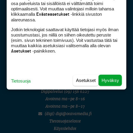
osa palveluista tai sisällöistä ei välttämättä toimi
optimaalisesti. Voit muuttaa valintojasi milloin tahansa
klikkaamalla
-linkkiä sivuston
Evästeasetukset
alareunassa.
Jotkin teknologiat saattavat käyttää tietojasi myös ilman
suostumustasi, jos niillä on siihen oikeutettu peruste
Golfpiste mediakortti
(esim. sivun tekninen toimivuus). Voit vastustaa tätä tai
muuttaa kaikkia asetuksiasi valitsemalla alla olevan
Mediahinnasto
-painikkeen.
Asetukset
Tietoa verkon kävijöistä
Golfpisteen yhteystiedot
DSA avoimuusraportti
Asetukset
Hyväksy
Tietosuoja
Asiakaspalvelu
Digipalvelut
(09) 156 6227
Avoinna ma–pe 8–16
Avoinna ma–pe 8–17
(digi) digi@otavamedia.fi
Tietosuojaseloste
Käyttöehdot