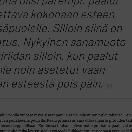
na olisi parempi: paalut
ettava kokonaan esteen
säpuolelle. Silloin siinä on
otus. Nykyinen sanamuoto
tiriidan silloin, kun paalut
ole noin asetetut vaan
an esteestä pois päin.
u voi olla vinossa myös sisäänpäin ja se voi olla miten pitkä tahansa. Se vo
levan pelialueella puolella. Paalu pitäisi siis aina ottaa maasta pituuden tar
a vinossa keppi olikaan. Kuulostaa hiukan epävarmalta puuhalta. paalu voi m
n vanha reikä löytyy, paalu voi jäädä hukkaankin., tarjoamasi versio edell