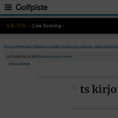
4.8.–11.8.
- Live Scoring -
Etusivu
›
Foorumit
›
Säännöt
›
Lätäkkö (leikatussa) raffissa, pallo siinä lähe
15.8.2010 03:21:00
Ilmoita asiaton viesti
vieraspelaaja
ts kirjo