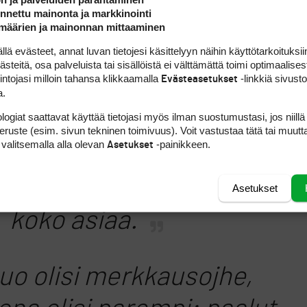
nettu mainonta ja markkinointi
ulen että tääsä on nyt
määrien ja mainonnan mittaaminen
 evästeet, annat luvan tietojesi käsittelyyn näihin käyttötarkoituksiin
n ero, että sinä ajattelet
teitä, osa palveluista tai sisällöistä ei välttämättä toimi optimaalisest
intojasi milloin tahansa klikkaamalla
-linkkiä sivust
Evästeasetukset
aakasuuntaista osuutta
a.
logiat saattavat käyttää tietojasi myös ilman suostumustasi, jos niillä
ssa ja me KL:n kanssa
peruste (esim. sivun tekninen toimivuus). Voit vastustaa tätä tai muutt
 valitsemalla alla olevan
-painikkeen.
Asetukset
uomioimme myös
unnan ja siksi pohdimme
Asetukset
koko asiaa.
uo olisi merkkausojhe,