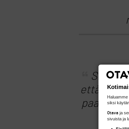
Siinä vo
Kotimai
että raja 
Haluamme ta
paaljuen 
siksi käytäm
ja s
Otava
sivuista ja 
Sisäll