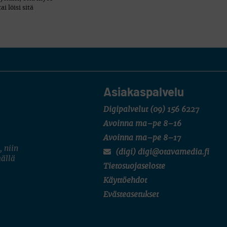
i löisi sitä
Asiakaspalvelu
Digipalvelut
(09) 156 6227
Avoinna ma–pe 8–16
Avoinna ma–pe 8–17
, niin
(digi) digi@otavamedia.fi
mällä
Tietosuojaseloste
Käyttöehdot
Evästeasetukset