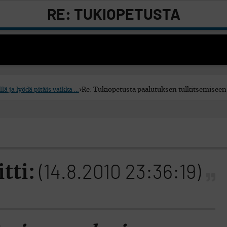
RE: TUKIOPETUSTA
PAALUTUKSEN
TULKITSEMISEEN?
llä ja lyödä pitäis vaikka …
›
Re: Tukiopetusta paalutuksen tulkitsemiseen
itti:
(14.8.2010 23:36:19)