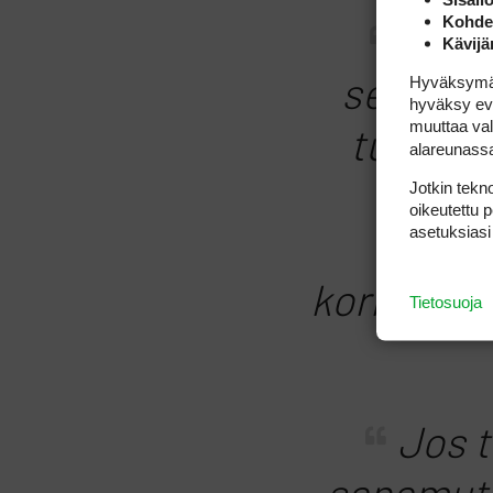
Kohden
Mä lu
Kävijä
Hyväksymällä
sellaine
hyväksy eväs
muuttaa val
tuota v
alareunass
Jotkin tekno
paalu
oikeutettu 
asetuksiasi
h
korkeussu
Tietosuoja
Jos t