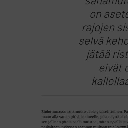
sanamuto
on aset
rajojen si
selvä keh
jätää ris
eivät 
kallella
Ehdottamassa sanamuoto ei ole yksiselitteinen. Paal
maan alla varsin pitkälle alueelle, joka näyttäisi o
sen jalkeen pitäisi vielä muistaa, miten syvällä j
paikaltaan. nykyisen säännön mukaan raja löytyy ku