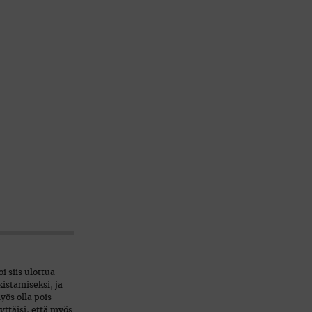
i siis ulottua
kistamiseksi, ja
yös olla pois
yttäisi, että myös