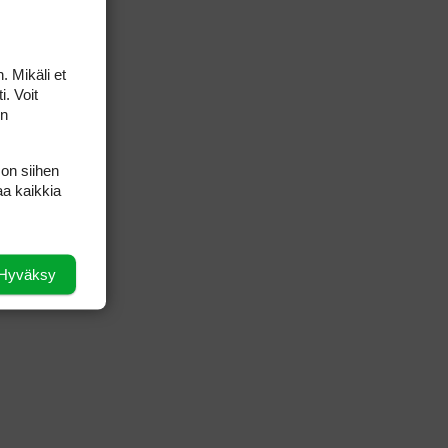
. Mikäli et
i. Voit
on
 on siihen
aa kaikkia
Hyväksy