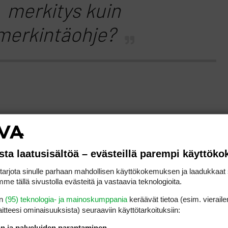
merkitys kuin
merkintäohje?
isi lukea yksinkertaisesti,
sta laatusisältöä – evästeillä parempi käyttök
kulkee maanpinnan tasolla
rjota sinulle parhaan mahdollisen käyttökokemuksen ja laadukkaat s
pelialueen puoleisimmasa
me tällä sivustolla evästeitä ja vastaavia teknologioita.
en
(95) teknologia- ja mainoskumppania
keräävät tietoa (esim. vieraile
reunassa.
laitteesi ominaisuuk­sista) seuraaviin käyttötarkoituksiin:
ön ja palveluiden parantaminen