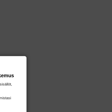
okemus
isällöt,
mis­tasi