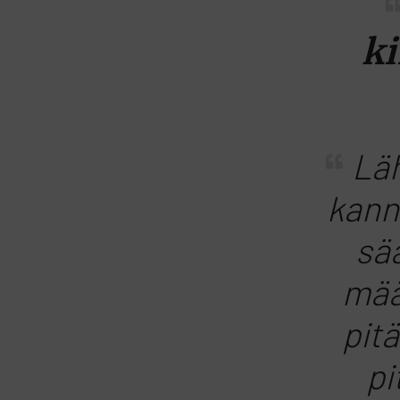
ki
Läh
kann
sä
mää
pitä
pi