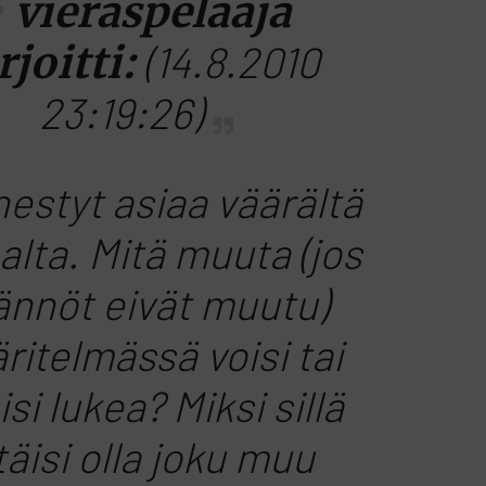
vieraspelaaja
rjoitti:
(14.8.2010
23:19:26)
estyt asiaa väärältä
alta. Mitä muuta (jos
ännöt eivät muutu)
ritelmässä voisi tai
isi lukea? Miksi sillä
täisi olla joku muu