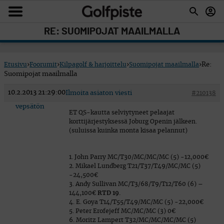
RE: SUOMIPOJAT MAAILMALLA
Etusivu
›
Foorumit
›
Kilpagolf & harjoittelu
›
Suomipojat maailmalla
›
Re:
Suomipojat maailmalla
10.2.2013 21:29:00
Ilmoita asiaton viesti
#210138
vepsätön
ET QS-kautta selviytyneet pelaajat
korttijärjestyksessä Joburg Openin jälkeen.
(suluissa kuinka monta kisaa pelannut)
1. John Parry MC/T30/MC/MC/MC (5) -12,000€
2. Mikael Lundberg T21/T37/T49/MC/MC (5)
-24,500€
3. Andy Sullivan MC/T3/68/T9/T12/T60 (6) –
144,100€
RTD 19.
4. E. Goya T14/T55/T49/MC/MC (5) -22,000€
5. Peter Erofejeff MC/MC/MC (3) 0€
6. Moritz Lampert T32/MC/MC/MC/MC (5)