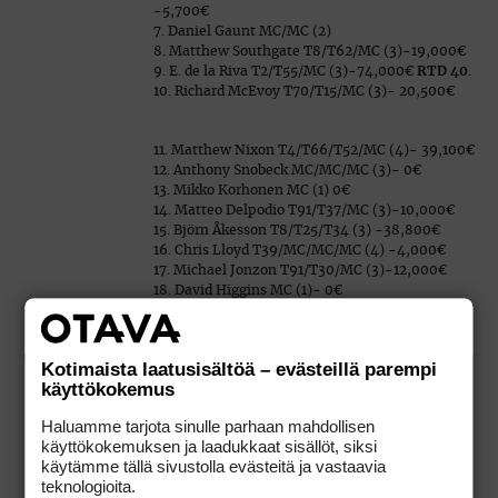
-5,700€
7. Daniel Gaunt MC/MC (2)
8. Matthew Southgate T8/T62/MC (3)-19,000€
9. E. de la Riva T2/T55/MC (3)-74,000€
RTD 40.
10. Richard McEvoy T70/T15/MC (3)- 20,500€
11. Matthew Nixon T4/T66/T52/MC (4)- 39,100€
12. Anthony Snobeck MC/MC/MC (3)- 0€
13. Mikko Korhonen MC (1) 0€
14. Matteo Delpodio T91/T37/MC (3)-10,000€
15. Björn Åkesson T8/T25/T34 (3) -38,800€
16. Chris Lloyd T39/MC/MC/MC (4) -4,000€
17. Michael Jonzon T91/T30/MC (3)-12,000€
18. David Higgins MC (1)- 0€
19. Morten Madsen T4/MC/MC (3) -29,000€
20. Callum Macaulay MC/MC/MC (3)- 0 €
Kotimaista laatusisältöä – evästeillä parempi
käyttökokemus
Haluamme tarjota sinulle parhaan mahdollisen
21. Sam Little T8/T50/MC (3)- 21,000
käyttökokemuksen ja laadukkaat sisällöt, siksi
22. Oscar Floren T54/T25/MC (3) -16,600€
käytämme tällä sivustolla evästeitä ja vastaavia
23. Joakim Lagergren T21/MC/T55 (3)- 11,800€
teknologioita.
24. Alexander Levy MC/MC/MC (3)- 0€