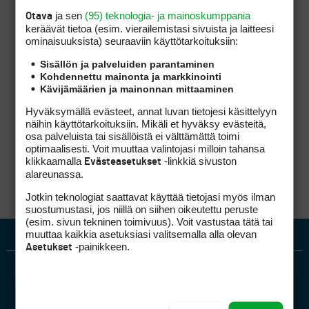
25. Scott Arnold T39/MC (2)- 4,200€
ja sen
(95) teknologia- ja mainoskumppania
Otava
26. Lasse Jensen T38 (1)- 8,200€
keräävät tietoa (esim. vierailemis­tasi sivuista ja laitteesi
27. Carlos del Moral T14/MC (2)- 10,000€
ominaisuuk­sista) seuraaviin käyttötarkoituksiin:
28. Gary Orr (ei os.)
Sisällön ja palveluiden parantaminen
Kohdennettu mainonta ja markkinointi
Neljä seuraavaa kisaa ET:llä
Kävijämäärien ja mainonnan mittaaminen
Hyväksymällä evästeet, annat luvan tietojesi käsittelyyn
näihin käyttötarkoituksiin. Mikäli et hyväksy evästeitä,
Africa Open (kaikki)
osa palveluista tai sisällöistä ei välttämättä toimi
WGC Match play **
optimaalisesti. Voit muuttaa valintojasi milloin tahansa
Tshwane Open (Cut top6 10.2)
klikkaamalla
-linkkiä sivuston
WGC Cadillac CS **
Evästeasetukset
alareunassa.
Jotkin teknologiat saattavat käyttää tietojasi myös ilman
suostumustasi, jos niillä on siihen oikeutettu peruste
(esim. sivun tekninen toimivuus). Voit vastustaa tätä tai
muuttaa kaikkia asetuksiasi valitsemalla alla olevan
-painikkeen.
Asetukset