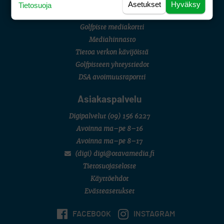
Asetukset
Hyväksy
Tietosuoja
Golfpiste mediakortti
Mediahinnasto
Tietoa verkon kävijöistä
Golfpisteen yhteystiedot
DSA avoimuusraportti
Asiakaspalvelu
Digipalvelut
(09) 156 6227
Avoinna ma–pe 8–16
Avoinna ma–pe 8–17
(digi) digi@otavamedia.fi
Tietosuojaseloste
Käyttöehdot
Evästeasetukset
FACEBOOK
INSTAGRAM