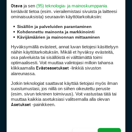
ja sen
(95) teknologia- ja mainoskumppania
Otava
keräävät tietoa (esim. vierailemis­tasi sivuista ja laitteesi
Golfpiste mediakortti
ominaisuuk­sista) seuraaviin käyttötarkoituksiin:
Mediahinnasto
Sisällön ja palveluiden parantaminen
Tietoa verkon kävijöistä
Kohdennettu mainonta ja markkinointi
Kävijämäärien ja mainonnan mittaaminen
Golfpisteen yhteystiedot
DSA avoimuusraportti
Hyväksymällä evästeet, annat luvan tietojesi käsittelyyn
näihin käyttötarkoituksiin. Mikäli et hyväksy evästeitä,
Asiakaspalvelu
osa palveluista tai sisällöistä ei välttämättä toimi
optimaalisesti. Voit muuttaa valintojasi milloin tahansa
Digipalvelut
(09) 156 6227
klikkaamalla
-linkkiä sivuston
Evästeasetukset
alareunassa.
Avoinna ma–pe 8–16
Avoinna ma–pe 8–17
Jotkin teknologiat saattavat käyttää tietojasi myös ilman
suostumustasi, jos niillä on siihen oikeutettu peruste
(digi) digi@otavamedia.fi
(esim. sivun tekninen toimivuus). Voit vastustaa tätä tai
Tietosuojaseloste
muuttaa kaikkia asetuksiasi valitsemalla alla olevan
-painikkeen.
Käyttöehdot
Asetukset
Evästeasetukset
FACEBOOK
INSTAGRAM