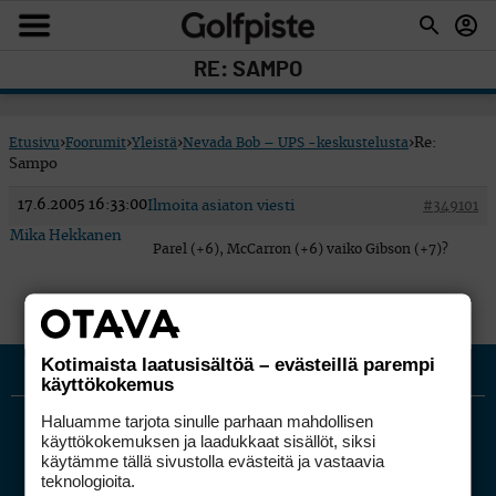
RE: SAMPO
Etusivu
›
Foorumit
›
Yleistä
›
Nevada Bob – UPS -keskustelusta
›
Re:
Sampo
17.6.2005 16:33:00
Ilmoita asiaton viesti
#349101
Mika Hekkanen
Parel (+6), McCarron (+6) vaiko Gibson (+7)?
Kotimaista laatusisältöä – evästeillä parempi
käyttökokemus
Haluamme tarjota sinulle parhaan mahdollisen
käyttökokemuksen ja laadukkaat sisällöt, siksi
käytämme tällä sivustolla evästeitä ja vastaavia
teknologioita.