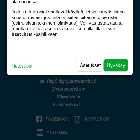
alareunassa.
Golfpiste mediakortti
Mediahinnasto
Jotkin teknologiat saattavat käyttää tietojasi myös ilman
suostumustasi, jos niillä on siihen oikeutettu peruste
Tietoa verkon kävijöistä
(esim. sivun tekninen toimivuus). Voit vastustaa tätä tai
Golfpisteen yhteystiedot
muuttaa kaikkia asetuksiasi valitsemalla alla olevan
-painikkeen.
DSA avoimuusraportti
Asetukset
Asiakaspalvelu
Digipalvelut
(09) 156 6227
Asetukset
Hyväksy
Tietosuoja
Avoinna ma–pe 8–16
Avoinna ma–pe 8–17
(digi) digi@otavamedia.fi
Tietosuojaseloste
Käyttöehdot
Evästeasetukset
FACEBOOK
INSTAGRAM
YOUTUBE