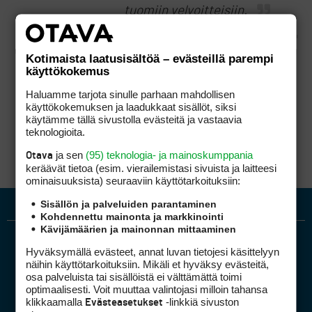
tuomiin velvoitteisiin.
Kotimaista laatusisältöä – evästeillä parempi
Tästä olen Partin kanssa samaa mieltä. Mutta
käyttökokemus
jos esimerkiksi vuokraajalta evättäisiin
mahdollisuus varata aikoja netistä tai
Haluamme tarjota sinulle parhaan mahdollisen
suljettaisiin oikeus varata niitä silloin kuin
käyttökokemuksen ja laadukkaat sisällöt, siksi
haluaa niin se panisi jo miettimään
käytämme tällä sivustolla evästeitä ja vastaavia
vuokrauksen mielekkyyttä.
teknologioita.
ja sen
(95) teknologia- ja mainoskumppania
Otava
keräävät tietoa (esim. vierailemis­tasi sivuista ja laitteesi
ominaisuuk­sista) seuraaviin käyttötarkoituksiin:
Sisällön ja palveluiden parantaminen
Kohdennettu mainonta ja markkinointi
Kävijämäärien ja mainonnan mittaaminen
Hyväksymällä evästeet, annat luvan tietojesi käsittelyyn
näihin käyttötarkoituksiin. Mikäli et hyväksy evästeitä,
osa palveluista tai sisällöistä ei välttämättä toimi
optimaalisesti. Voit muuttaa valintojasi milloin tahansa
klikkaamalla
-linkkiä sivuston
Evästeasetukset