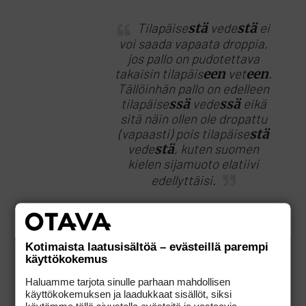
Tilapäise
stä
vede
stä
ei
voi saada vapaata droppia,
jos pallo on pudotettava
takaisin tilapäis
een
vet
een
.
Tällöinhän pallo on edelleen
tilapäise
ssä
vede
ssä
eikä
sitä näin ollen ole dropattu
(vapaasti) pois tilapäise
stä
vede
stä
, kuten suomen
kielen sijamuoto elatiivi
edellyttäisi.
Tämä tällä kertaa
Kotimaista laatusisältöä – evästeillä parempi
Tikkurilan
käyttökokemus
Kielipuolitoimistosta
Haluamme tarjota sinulle parhaan mahdollisen
käyttökokemuksen ja laadukkaat sisällöt, siksi