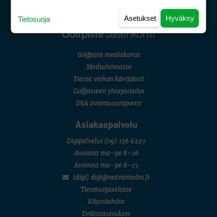
Asetukset
Hyväksy
Tietosuoja
Golfpiste mediakortti
Mediahinnasto
Tietoa verkon kävijöistä
Golfpisteen yhteystiedot
DSA avoimuusraportti
Asiakaspalvelu
Digipalvelut
(09) 156 6227
Avoinna ma–pe 8–16
Avoinna ma–pe 8–17
(digi) digi@otavamedia.fi
Tietosuojaseloste
Käyttöehdot
Evästeasetukset