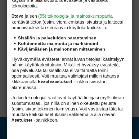
käytämme tällä sivustolla evästeitä ja vastaavia
teknologioita.
Pitääköhän tuokaan ihan
paikkaansa?
ja sen
(95) teknologia- ja mainoskumppania
Otava
keräävät tietoa (esim. vierailemis­tasi sivuista ja laitteesi
ominaisuuk­sista) seuraaviin käyttötarkoituksiin:
Sisällön ja palveluiden parantaminen
Älä nyt ole tuommoinen tosikko
Kohdennettu mainonta ja markkinointi
Kävijämäärien ja mainonnan mittaaminen
Jos palloni on talo
ssa
eli haitassa ja vapaudun
Hyväksymällä evästeet, annat luvan tietojesi käsittelyyn
ko. haita
sta
, niin palloni ei voi enää olla talo
ssa
.
näihin käyttötarkoituksiin. Mikäli et hyväksy evästeitä,
Jos se edelleen olisi talo
ssa
, niin en olisi
osa palveluista tai sisällöistä ei välttämättä toimi
vapautunut talo
sta
. Eikös?
optimaalisesti. Voit muuttaa valintojasi milloin tahansa
klikkaamalla
-linkkiä sivuston
Evästeasetukset
alareunassa.
Och detsamma tilapäisestä vedestä.
Jotkin teknologiat saattavat käyttää tietojasi myös ilman
suostumustasi, jos niillä on siihen oikeutettu peruste
(esim. sivun tekninen toimivuus). Voit vastustaa tätä tai
muuttaa kaikkia asetuksiasi valitsemalla alla olevan
-painikkeen.
Asetukset