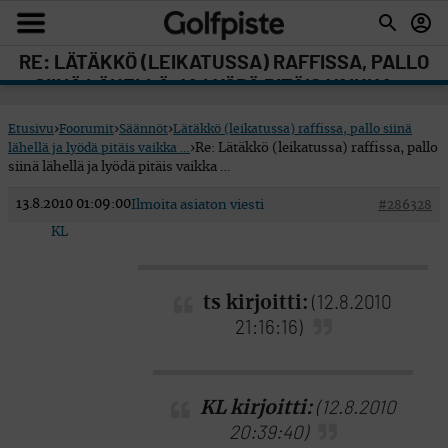
RE: LÄTÄKKÖ (LEIKATUSSA) RAFFISSA, PALLO
SIINÄ LÄHELLÄ JA LYÖDÄ PITÄIS VAIKKA …
Etusivu
›
Foorumit
›
Säännöt
›
Lätäkkö (leikatussa) raffissa, pallo siinä
lähellä ja lyödä pitäis vaikka …
›
Re: Lätäkkö (leikatussa) raffissa, pallo
siinä lähellä ja lyödä pitäis vaikka …
13.8.2010 01:09:00
Ilmoita asiaton viesti
#286328
KL
ts kirjoitti:
(12.8.2010
21:16:16)
KL kirjoitti:
(12.8.2010
20:39:40)