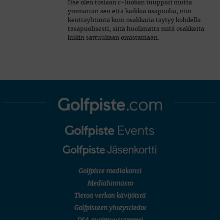
Itse olen tosiaan c-luokan tuuppari mutta
ymmärrän sen että kaikkia osapuolia, niin
kenttäyhtiöitä kuin osakkaita täytyy kohdella
tasapuolisesti, siitä huolimatta mitä osakkeita
kukin sattuukaan omistamaan.
Golfpiste mediakortti
Mediahinnasto
Tietoa verkon kävijöistä
Golfpisteen yhteystiedot