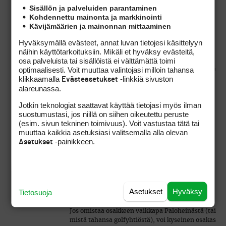
todellakin kaivataan
Sisällön ja palveluiden parantaminen
suomalaiseen golfiin? Mitähän
Kohdennettu mainonta ja markkinointi
Kävijämäärien ja mainonnan mittaaminen
tällä kuviolla ihan aikuisten
oikeasti on saavutettavissa?
Hyväksymällä evästeet, annat luvan tietojesi käsittelyyn
näihin käyttötarkoituksiin. Mikäli et hyväksy evästeitä,
osa palveluista tai sisällöistä ei välttämättä toimi
optimaalisesti. Voit muuttaa valintojasi milloin tahansa
klikkaamalla
-linkkiä sivuston
Evästeasetukset
alareunassa.
Jotta kaikki saataisiin yhteiseen järjestelmään
sen pitää olla reilu/tasapuolinen kaikkia
Jotkin teknologiat saattavat käyttää tietojasi myös ilman
kenttiäyhtiöitä sekä osakkaita (golfyhtiöstä
suostumustasi, jos niillä on siihen oikeutettu peruste
riippumatta) kohtaan. Ilmaisia lounaita ei ole
(esim. sivun tekninen toimivuus). Voit vastustaa tätä tai
olemassakaan eikä sellaisia kannata edes
muuttaa kaikkia asetuksiasi valitsemalla alla olevan
tavoitella, koska se kaataa koko idean.
-painikkeen.
Asetukset
Esimerkiksi:
Asetukset
Hyväksy
Tietosuoja
Jos omistaa osakkeen vaikkapa Paloheinästä (tai
mistä tahansa golfyhtiöstä), voi kyseinen osakas