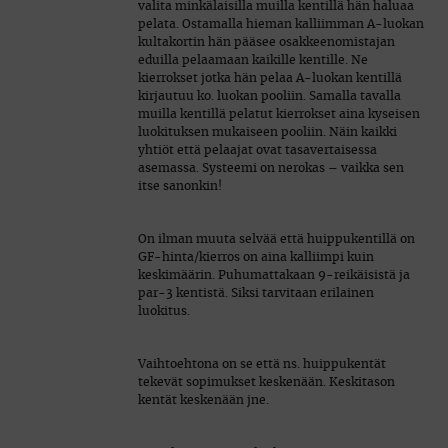
valita minkälaisilla muilla kentillä hän haluaa
pelata. Ostamalla hieman kalliimman A-luokan
kultakortin hän pääsee osakkeenomistajan
eduilla pelaamaan kaikille kentille. Ne
kierrokset jotka hän pelaa A-luokan kentillä
kirjautuu ko. luokan pooliin. Samalla tavalla
muilla kentillä pelatut kierrokset aina kyseisen
luokituksen mukaiseen pooliin. Näin kaikki
yhtiöt että pelaajat ovat tasavertaisessa
asemassa. Systeemi on nerokas – vaikka sen
itse sanonkin!
On ilman muuta selvää että huippukentillä on
GF-hinta/kierros on aina kalliimpi kuin
keskimäärin. Puhumattakaan 9-reikäisistä ja
par-3 kentistä. Siksi tarvitaan erilainen
luokitus.
Vaihtoehtona on se että ns. huippukentät
tekevät sopimukset keskenään. Keskitason
kentät keskenään jne.