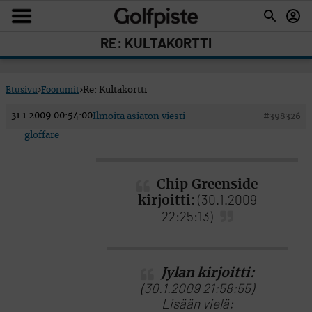
RE: KULTAKORTTI
Etusivu
›
Foorumit
›
Re: Kultakortti
31.1.2009 00:54:00
Ilmoita asiaton viesti
#398326
gloffare
Chip Greenside
kirjoitti:
(30.1.2009
22:25:13)
Jylan kirjoitti:
(30.1.2009 21:58:55)
Lisään vielä: