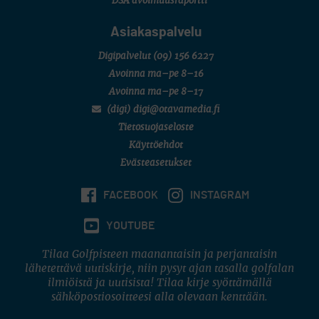
DSA avoimuusraportti
Asiakaspalvelu
Digipalvelut
(09) 156 6227
Avoinna ma–pe 8–16
Avoinna ma–pe 8–17
(digi) digi@otavamedia.fi
Tietosuojaseloste
Käyttöehdot
Evästeasetukset
FACEBOOK
INSTAGRAM
YOUTUBE
Tilaa Golfpisteen maanantaisin ja perjantaisin
lähetettävä uutiskirje, niin pysyt ajan tasalla golfalan
ilmiöistä ja uutisista! Tilaa kirje syöttämällä
sähköpostiosoitteesi alla olevaan kenttään.