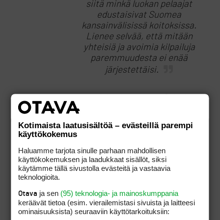
siitä minkä luokan pelaajat
edustaisivat Suomea
kansainvälisissä koitoksissa.
Lienee selvää, että mitään
yhteisiä ja avoimia kilpailuja
paremmuudesta ei enää
järjestettäisi.
Jylan lienee itse C-luokan
pelaajia, joka on helppo
aavistaa argumentoinnista!!
Kotimaista laatusisältöä – evästeillä parempi
käyttökokemus
Haluamme tarjota sinulle parhaan mahdollisen
käyttökokemuksen ja laadukkaat sisällöt, siksi
Voiko joku ihan tosissaan
käytämme tällä sivustolla evästeitä ja vastaavia
esittää tämäntason ajatuksia,
teknologioita.
mitä edellisissä kirjoituksissa
esitetään? Meneekö alalla
ja sen
(95) teknologia- ja mainoskumppania
Otava
keräävät tietoa (esim. vierailemis­tasi sivuista ja laitteesi
tosiaan niin hyvin, että
ominaisuuk­sista) seuraaviin käyttötarkoituksiin:
tämänkaltaisia irtiottoja