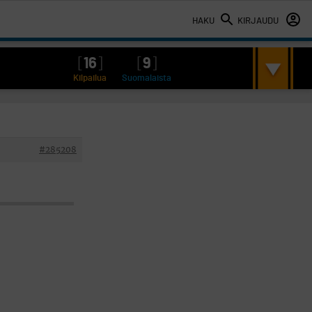
HAKU
KIRJAUDU
[
16
]
[
9
]
Kilpailua
Suomalaista
#285208