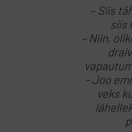
– Siis t
siis
– Niin, ol
draiv
vapautumi
– Joo emm
veks k
lähelle
p