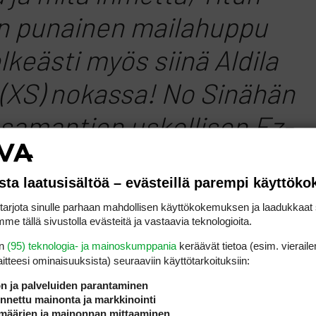
n punainen mailahuppu
lkeästi myös siinä Aldila
XS) nokassa! No Sinähän
 samantien uskollisen Ez-
 liikkeelle ja lähdet
sta laatusisältöä – evästeillä parempi käyttök
mään tätä tapahtunutta.
rjota sinulle parhaan mahdollisen käyttökokemuksen ja laadukkaat s
paikalle, ovat Niko-Petteri
me tällä sivustolla evästeitä ja vastaavia teknologioita.
en
(95) teknologia- ja mainoskumppania
keräävät tietoa (esim. vieraile
mppanit jo selvinneet
laitteesi ominaisuuk­sista) seuraaviin käyttötarkoituksiin:
ön ja palveluiden parantaminen
ta ja siirtyneet seiskan
nettu mainonta ja markkinointi
määrien ja mainonnan mittaaminen