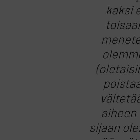
kaksi e
toisaa
menetel
olemme 
(oletais
poistaa
vältetä
aiheen t
sijaan ol