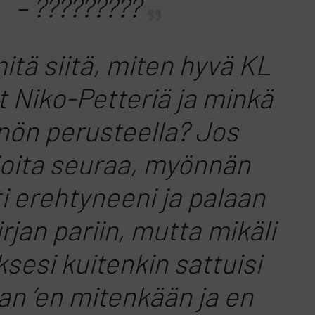
– ?????????
mitä siitä, miten hyvä KL
t Niko-Petteriä ja minkä
nön perusteella? Jos
ioita seuraa, myönnän
i erehtyneeni ja palaan
rjan pariin, mutta mikäli
sesi kuitenkin sattuisi
n ’en mitenkään ja en