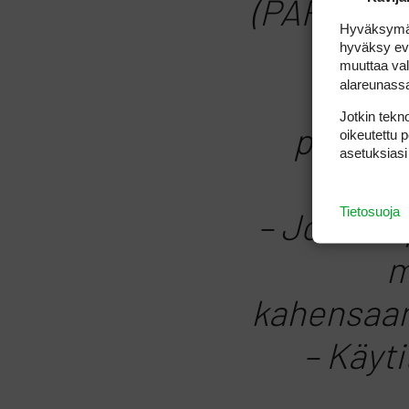
(PAR3, 197
Hyväksymällä
hyväksy eväs
otat 
muuttaa val
alareunass
– Niko
Jotkin tekno
pelaama
oikeutettu 
asetuksiasi
tuos
Tietosuoja
– Joo-o, 
m
kahensaa
– Käyt