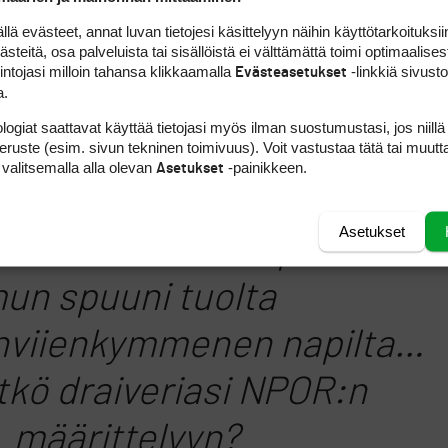
m alamäkeen) teelle, misä
 evästeet, annat luvan tietojesi käsittelyyn näihin käyttötarkoituksiin
teitä, osa palveluista tai sisällöistä ei välttämättä toimi optimaalisest
pelaajat puhutteluun:
intojasi milloin tahansa klikkaamalla
-linkkiä sivust
Evästeasetukset
a.
-Petteri, oliko Sinulla
logiat saattavat käyttää tietojasi myös ilman suostumustasi, jos niillä
ttoman paikan tilanne
peruste (esim. sivun tekninen toimivuus). Voit vastustaa tätä tai muutt
 valitsemalla alla olevan
-painikkeen.
Asetukset
sa kutosella äsken?
Asetukset
lipes vähän tohon puskaan
un spuuni tuolta
nviienkymmenen napilta…
itkö draiveriasi NPOR:n
määrittelyyn?