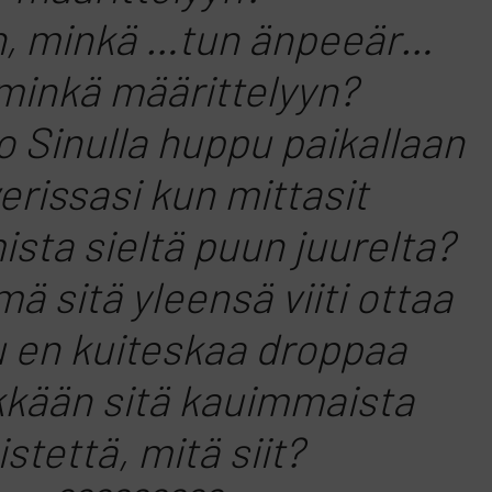
äh, minkä …tun änpeeär…
 minkä määrittelyyn?
iko Sinulla huppu paikallaan
erissasi kun mittasit
sta sieltä puun juurelta?
ä sitä yleensä viiti ottaa
u en kuiteskaa droppaa
kkään sitä kauimmaista
istettä, mitä siit?