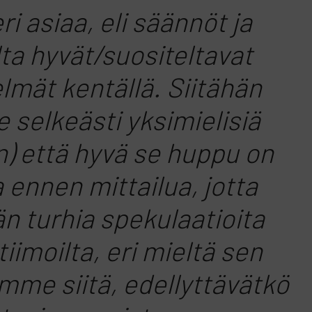
ri asiaa, eli säännöt ja
lta hyvät/suositeltavat
mät kentällä. Siitähän
selkeästi yksimielisiä
in) että hyvä se huppu on
 ennen mittailua, jotta
än turhia spekulaatioita
iimoilta, eri mieltä sen
emme siitä, edellyttävätkö