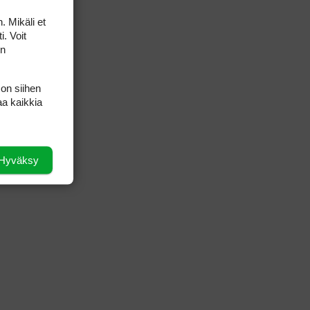
. Mikäli et
i. Voit
on
 on siihen
aa kaikkia
Hyväksy