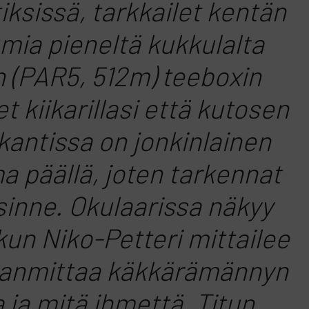
iksissä, tarkkailet kentän
mia pieneltä kukkulalta
 (PAR5, 512m) teeboxin
t kiikarillasi että kutosen
kantissa on jonkinlainen
 päällä, joten tarkennat
 sinne. Okulaarissa näkyy
kun Niko-Petteri mittailee
lanmittaa käkkärämännyn
a ja mitä ihmettä, Titun