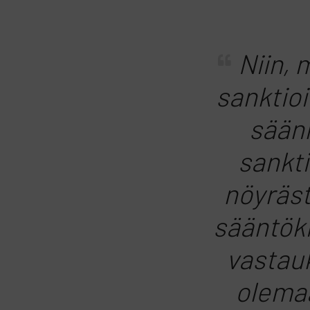
Niin, 
sanktioi
sään
sankt
nöyräst
sääntöki
vastauk
olemaa