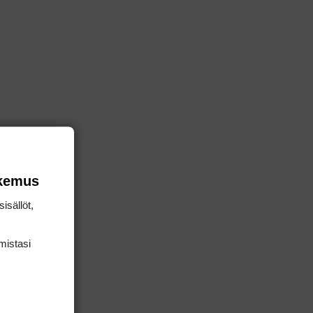
okemus
isällöt,
mis­tasi