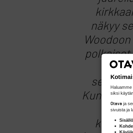
kirkkaa
näkyy se
Woodoon (
polkaiset
Gosi
Kotimai
selvittä
Haluamme ta
Kun ehdit 
siksi käytäm
ja s
Otava
ja ku
sivuista ja 
Sisäll
kutoses
Kohden
Kävijä