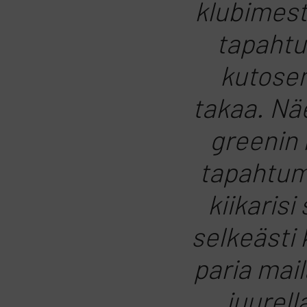
klubimest
tapahtu
kutosen
takaa. Näe
greenin 
tapahtuma
kiikarisi
selkeästi 
paria mai
juurell