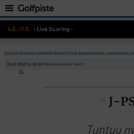
4.8.–11.8.
- Live Scoring -
Etusivu
›
Foorumit
›
Säännöt
›
Epäselvyyttä droppauksesta / pelaamaton pa
18.10.2010 13:30:00
Ilmoita asiaton viesti
KL
J-PS
Tuntuu ny