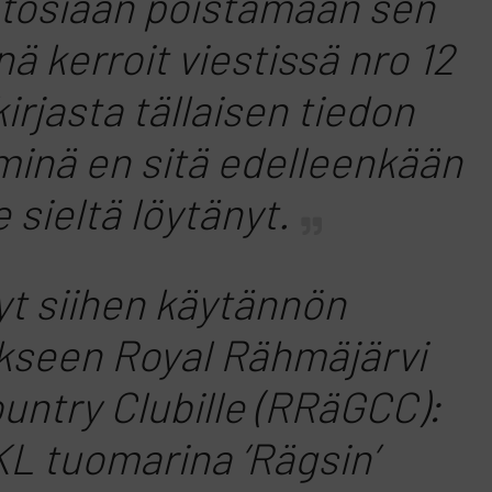
tosiaan poistamaan sen
ä kerroit viestissä nro 12
irjasta tällaisen tiedon
minä en sitä edelleenkään
e sieltä löytänyt.
yt siihen käytännön
ukseen Royal Rähmäjärvi
untry Clubille (RRäGCC):
KL tuomarina ’Rägsin’