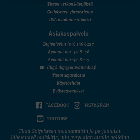
Tietoa verkon kävijöistä
Golfpisteen yhteystiedot
DSA avoimuusraportti
Asiakaspalvelu
Digipalvelut
(09) 156 6227
Avoinna ma–pe 8–16
Avoinna ma–pe 8–17
(digi) digi@otavamedia.fi
Tietosuojaseloste
Käyttöehdot
Evästeasetukset
FACEBOOK
INSTAGRAM
YOUTUBE
Tilaa Golfpisteen maanantaisin ja perjantaisin
lähetettävä uutiskirje, niin pysyt ajan tasalla golfalan