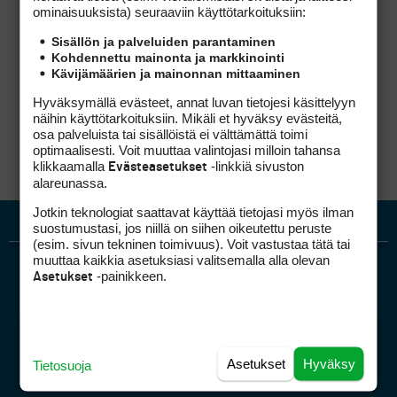
tuoda tähän keskusteluketjuun alunperin esiin.
ominaisuuk­sista) seuraaviin käyttötarkoituksiin:
Eli että on helpompi viedä reipas swinkula
Sisällön ja palveluiden parantaminen
tasapainoiseen loppuasentoon, jos suuntaa
Kohdennettu mainonta ja markkinointi
hieman polvia toisiaan kohti. Myös
Kävijämäärien ja mainonnan mittaaminen
suunnanvaihto bsw’n ja dsw’n välillä tuntuu
pysyvän pienemmässä tilassa.
Hyväksymällä evästeet, annat luvan tietojesi käsittelyyn
näihin käyttötarkoituksiin. Mikäli et hyväksy evästeitä,
osa palveluista tai sisällöistä ei välttämättä toimi
optimaalisesti. Voit muuttaa valintojasi milloin tahansa
klikkaamalla
-linkkiä sivuston
Evästeasetukset
alareunassa.
Jotkin teknologiat saattavat käyttää tietojasi myös ilman
suostumustasi, jos niillä on siihen oikeutettu peruste
(esim. sivun tekninen toimivuus). Voit vastustaa tätä tai
muuttaa kaikkia asetuksiasi valitsemalla alla olevan
-painikkeen.
Asetukset
Asetukset
Hyväksy
Tietosuoja
Golfpiste mediakortti
Mediahinnasto