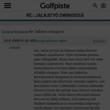
RE: JALKATYÖ SWINGISSÄ
Etusivu
›
Foorumit
›
Re: Jalkatyö swingissä
19.9.2008 02:56:00
Ilmoita asiaton viesti
#228697
jnikola
Joo.. näitä juttuja on hieman vaikea kuvata
tarkkaan sanallisesti. Pitäs varmaan postata
joku videopätkä. Mutta bsw:sta ja dsw’stä vielä
hieman tarkennusta. Mun mielestä tuntus
luonnolliselta että bsw alkais enemmänkin
ylhäältä alaspäin. Näin sais ladattua
kiertojännitys kroppaan ja suunnanvaihdossa
koko paketti olis kätevästi valmiiksi ladattu, sen
kun laittaa vaan ( jalkatyöllä ) lantion liikkeelle.
Mutta ei tässä ole mitään isoa viivettä vartalon
osien välillä ole. Selän kierto johtoajatuksena
bsw:ssä on sikäli selkeää, että siinä on isot
lihakset liikkeellä ja se on jotenkin helpompi
saada aikaan. Jos ajattelen aloittavani käsillä