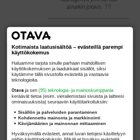
ainakin jotain.
Meidänkin golfkentällemme
on joskus eksynyt
dementiahiihtäjä. Hänelle tuli
Kotimaista laatusisältöä – evästeillä parempi
käyttökokemus
kiire pois, kun näytin hänelle
golfpalloa ja millä vauhdilla pallo
Haluamme tarjota sinulle parhaan mahdollisen
väylältä spoonilla lähtee. Ja kun
käyttökokemuksen ja laadukkaat sisällöt, siksi
lisäsin vielä, että pallon osuessa
käytämme tällä sivustolla evästeitä ja vastaavia
teknologioita.
pääkoppaan tulee rumaa jälkeä
ja ettei vakuutus korvaa, kun
ja sen
(95) teknologia- ja mainoskumppania
Otava
olet luvattomasti kentällä, niin
keräävät tietoa (esim. vierailemis­tasi sivuista ja laitteesi
täti kalpeni.
ominaisuuk­sista) seuraaviin käyttötarkoituksiin:
Sisällön ja palveluiden parantaminen
Kohdennettu mainonta ja markkinointi
Kävijämäärien ja mainonnan mittaaminen
Harvemmin näkee ihmisiä toikkaroimassa
kentällä, mutta joitain vuosia sitten pelatessani
Hyväksymällä evästeet, annat luvan tietojesi käsittelyyn
Hattulan seiskaa hyppäsi kirjaimellisesti
näihin käyttötarkoituksiin. Mikäli et hyväksy evästeitä,