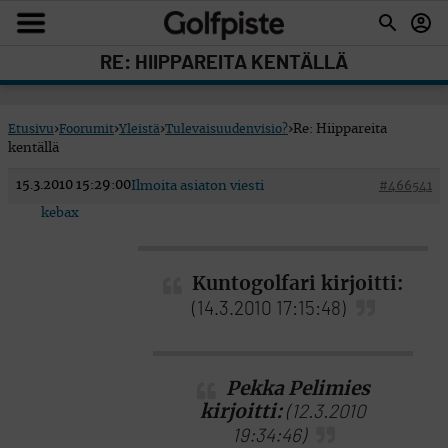
RE: HIIPPAREITA KENTÄLLÄ
Etusivu
›
Foorumit
›
Yleistä
›
Tulevaisuudenvisio?
›
Re: Hiippareita
kentällä
15.3.2010 15:29:00
Ilmoita asiaton viesti
#466541
kebax
Kuntogolfari kirjoitti:
(14.3.2010 17:15:48)
Pekka Pelimies
kirjoitti:
(12.3.2010
19:34:46)