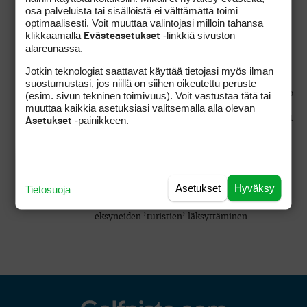
puskista pikkupoikajoukko pöllien mun oivasti
osa palveluista tai sisällöistä ei välttämättä toimi
lähestymäni pallon. Hugolla, joka muuten on
optimaalisesti. Voit muuttaa valintojasi milloin tahansa
suomen vanhin samassa kuosissa pelattava
klikkaamalla
-linkkiä sivuston
Evästeasetukset
ysireikäinen, kävi viime kesänä niin että
alareunassa.
lyötyämme kutosella pallot peliin, pelikaverini
pallo pöllittiin. Mulla sattui olemaan cart alla ja
Jotkin teknologiat saattavat käyttää tietojasi myös ilman
karautin kaverin perään ja yhytin hänet seiskan
suostumustasi, jos niillä on siihen oikeutettu peruste
kernillä. Kuulusteltaessa vanhempi mieshenkilö
(esim. sivun tekninen toimivuus). Voit vastustaa tätä tai
myönsi poimineensa pallon, mutta aikoi
muuttaa kaikkia asetuksiasi valitsemalla alla olevan
palauttaa sen klubille. Aika veitikka. Mutta pojat
-painikkeen.
Asetukset
on poikia ja pallo on mielenkiintoinen esine.
Vaikkei golfin hienouksista perillä oliskaan. Jos
kentillä on ulkoilureittejä niin onhan se aivan
selvä että interaktiota tapahtuu. Vahinkojen
välttämiseksi päävastuussa aina on kuitenkin
Asetukset
Hyväksy
Tietosuoja
lyöjä ja näinollen turvallisuuden teroittaminen
golfareille on ensisijaisempaa kuin kentälle
eksyneiden ’turistien’ läksyttäminen.