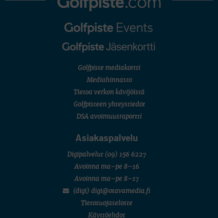
Golfpiste mediakortti
Mediahinnasto
Tietoa verkon kävijöistä
Golfpisteen yhteystiedot
DSA avoimuusraportti
Asiakaspalvelu
Digipalvelut
(09) 156 6227
Avoinna ma–pe 8–16
Avoinna ma–pe 8–17
(digi) digi@otavamedia.fi
Tietosuojaseloste
Käyttöehdot