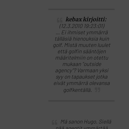
kebax kirjoitti:
(12.3.2010 19:23:01)
… Ei ihmiset ymmärrä
tälläsiä hienouksia kuin
golf. Mistä muuten luulet
että golfin sääntöjen
määritelmiin on otettu
mukaan ”outside
agency”? Varmaan yksi
syy on tapaukset jotka
eivät ymmärrä olevansa
golfkentällä.
Mä sanon Hugo. Siellä
nää agentit ymmärtää