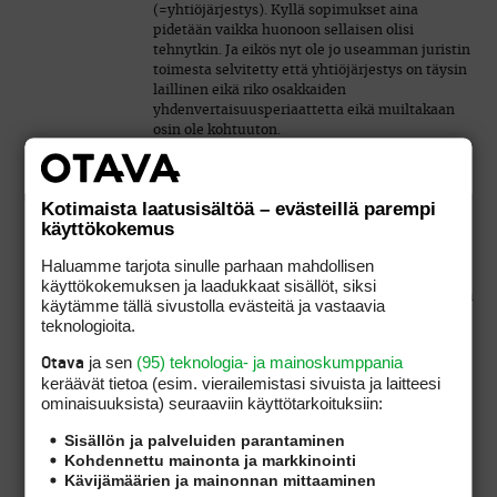
(=yhtiöjärjestys). Kyllä sopimukset aina
pidetään vaikka huonoon sellaisen olisi
tehnytkin. Ja eikös nyt ole jo useamman juristin
toimesta selvitetty että yhtiöjärjestys on täysin
laillinen eikä riko osakkaiden
yhdenvertaisuusperiaattetta eikä muiltakaan
osin ole kohtuuton.
Kotimaista laatusisältöä – evästeillä parempi
käyttökokemus
Tässä tapauksessa ole mistään suuremmista
rahasummista kyse, taitaa vaan enemmänkin
Haluamme tarjota sinulle parhaan mahdollisen
olla kateutta että kentän suurimmat omistajat
käyttökokemuksen ja laadukkaat sisällöt, siksi
saavat päättää kentän asioista. Hyvinhän kenttä
käytämme tällä sivustolla evästeitä ja vastaavia
on ollut hoidettu, siitä tuskin kenelläkään on
teknologioita.
mitään huomautettavaa.
ja sen
(95) teknologia- ja mainoskumppania
Otava
keräävät tietoa (esim. vierailemis­tasi sivuista ja laitteesi
Jos ei tunnu hyvältä olla vähemmistöosakkaan
ominaisuuk­sista) seuraaviin käyttötarkoituksiin:
asemassa kentällä niin myy vain osakkeen pois
niin sillähän siitä tilanteesta eroon pääsee.
Sisällön ja palveluiden parantaminen
Kohdennettu mainonta ja markkinointi
Kävijämäärien ja mainonnan mittaaminen