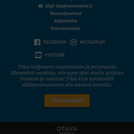
(digi) digi@otavamedia.fi
Tietosuojaseloste
Käyttöehdot
Evästeasetukset
FACEBOOK
INSTAGRAM
YOUTUBE
Tilaa Golfpisteen maanantaisin ja perjantaisin
lähetettävä uutiskirje, niin pysyt ajan tasalla golfalan
ilmiöistä ja uutisista! Tilaa kirje syöttämällä
sähköpostiosoitteesi alla olevaan kenttään.
Tilaa uutiskirje