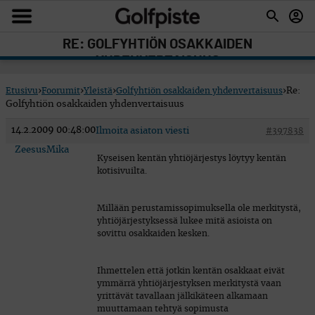
RE: GOLFYHTIÖN OSAKKAIDEN
YHDENVERTAISUUS
Etusivu
›
Foorumit
›
Yleistä
›
Golfyhtiön osakkaiden yhdenvertaisuus
›
Re:
Golfyhtiön osakkaiden yhdenvertaisuus
14.2.2009 00:48:00
Ilmoita asiaton viesti
#397838
ZeesusMika
Kyseisen kentän yhtiöjärjestys löytyy kentän
kotisivuilta.
Millään perustamissopimuksella ole merkitystä,
yhtiöjärjestyksessä lukee mitä asioista on
sovittu osakkaiden kesken.
Ihmettelen että jotkin kentän osakkaat eivät
ymmärrä yhtiöjärjestyksen merkitystä vaan
yrittävät tavallaan jälkikäteen alkamaan
muuttamaan tehtyä sopimusta