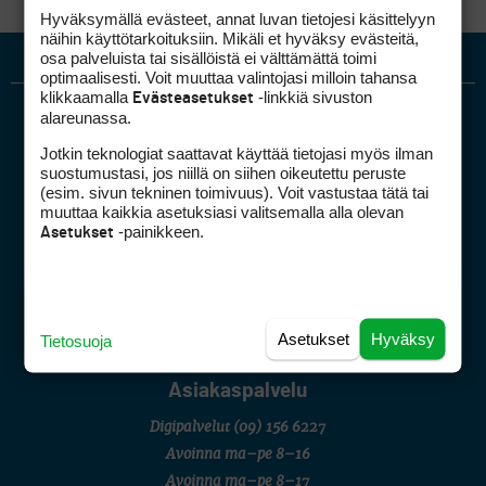
Hyväksymällä evästeet, annat luvan tietojesi käsittelyyn
näihin käyttötarkoituksiin. Mikäli et hyväksy evästeitä,
osa palveluista tai sisällöistä ei välttämättä toimi
optimaalisesti. Voit muuttaa valintojasi milloin tahansa
klikkaamalla
-linkkiä sivuston
Evästeasetukset
alareunassa.
Jotkin teknologiat saattavat käyttää tietojasi myös ilman
suostumustasi, jos niillä on siihen oikeutettu peruste
(esim. sivun tekninen toimivuus). Voit vastustaa tätä tai
muuttaa kaikkia asetuksiasi valitsemalla alla olevan
-painikkeen.
Asetukset
Golfpiste mediakortti
Mediahinnasto
Tietoa verkon kävijöistä
Golfpisteen yhteystiedot
Asetukset
Hyväksy
Tietosuoja
DSA avoimuusraportti
Asiakaspalvelu
Digipalvelut
(09) 156 6227
Avoinna ma–pe 8–16
Avoinna ma–pe 8–17